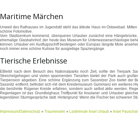
Maritime Märchen
Unweit des Rathauses im Jugendstil steht das älteste Haus im Ostseebad. Mitten in
schöne Fotomotive.
Vom Stadtzentrum kommend, überqueren Urlauber zunächst eine Hängebrücke, b
ehemalige Glasbahnhof, der heute das Museum für Unterwasserarchäologie behe
können Urlauber ein Ausflugsschiff besteigen oder Europas längste Mole ansehen
noch immer eine schöne Kulisse für ausgiebige Spaziergänge.
Tierische Erlebnisse
EBleibt nach dem Besuch des Nationalparks noch Zeit, sollte der Tierpark Sa
Streichelgehegen und vielen spannenden Tierarten bietet der Park auch großen 
Tierpension abgeben. Eine schöne Ergänzung zum Sassnitzer Zoo bietet der Be
Sassnitz entfernt, befindet sich mit dem Kreidemuseum Gummanz ein weiteres Hig
die berühmte Rügener Kreide erfahren, sondern auch selbst aktiv werden. Regel
Regentagen ist das Grundtvighaus Treffpunkt für Insulaner und Urlauber gleic
legendären Sturmgespräche statt. Hintergrund: Wenn die Fischer bei schweren Stü
Impressum/Datenschutz
»
Trauminseln
»
Lastminute Insel Urlaub
»
Insel Pauschal