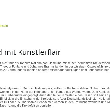
mit Künstlerflair
 nicht nur als Tor zum Nationalpark Jasmund mit seinen berühmten Kreidefelsen b
h Theodor Fontane und Johannes Brahms fanden in der würzigen Ostseeluft hilfreic
g des 20. Jahrhunderts konnten andere Ostseebäder auf Rügen dem Ferienort seine
es Mysterium. Denn im Nationalpark, mitten im Buchenwald der Stubnitz soll di
awenzeit. In der Nähe der Herthaburg, am Rande des Wanderweges zum Königsstuh
drei Fußbadrücke eingeprägt: Auch der Teufel in Gestalt eines Hasen soll seine 
lick in die Entstehung der Kreidefelsen. Aber Deutschlands kleinster Nationalp
tter zu finden. Aufmerksame Beobachter werden in den Rotbuchenwäldern und 
Sassnitz und die Kreidefelsen genießen.