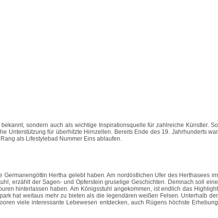
ekannt, sondern auch als wichtige Inspirationsquelle für zahlreiche Künstler. So
he Unterstützung für überhitzte Hirnzellen. Bereits Ende des 19. Jahrhunderts war
n Rang als Lifestylebad Nummer Eins ablaufen.
e Germanengöttin Hertha gelebt haben. Am nordöstlichen Ufer des Herthasees im
l, erzählt der Sagen- und Opferstein gruselige Geschichten. Demnach soll eine
Spuren hinterlassen haben. Am Königsstuhl angekommen, ist endlich das Highlight
ark hat weitaus mehr zu bieten als die legendären weißen Felsen. Unterhalb der
Mooren viele interessante Lebewesen entdecken, auch Rügens höchste Erhebung