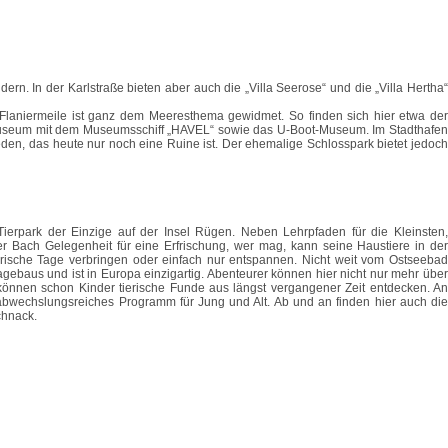
rn. In der Karlstraße bieten aber auch die „Villa Seerose“ und die „Villa Hertha“
laniermeile ist ganz dem Meeresthema gewidmet. So finden sich hier etwa der
museum mit dem Museumsschiff „HAVEL“ sowie das U-Boot-Museum. Im Stadthafen
den, das heute nur noch eine Ruine ist. Der ehemalige Schlosspark bietet jedoch
ierpark der Einzige auf der Insel Rügen. Neben Lehrpfaden für die Kleinsten,
er Bach Gelegenheit für eine Erfrischung, wer mag, kann seine Haustiere in der
ische Tage verbringen oder einfach nur entspannen. Nicht weit vom Ostseebad
baus und ist in Europa einzigartig. Abenteurer können hier nicht nur mehr über
 können schon Kinder tierische Funde aus längst vergangener Zeit entdecken. An
abwechslungsreiches Programm für Jung und Alt. Ab und an finden hier auch die
chnack.