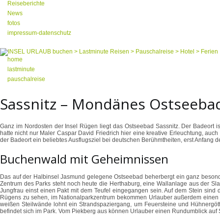
Reiseberichte
News
fotos
impressum-datenschutz
home
lastminute
pauschalreise
Sassnitz – Mondänes Ostseebad 
Ganz im Nordosten der Insel Rügen liegt das Ostseebad Sassnitz. Der Badeort ist
hatte nicht nur Maler Caspar David Friedrich hier eine kreative Erleuchtung, auc
der Badeort ein beliebtes Ausflugsziel bei deutschen Berühmtheiten, erst Anfan
Buchenwald mit Geheimnissen
Das auf der Halbinsel Jasmund gelegene Ostseebad beherbergt ein ganz besonder
Zentrum des Parks steht noch heute die Herthaburg, eine Wallanlage aus der Sl
Jungfrau einst einen Pakt mit dem Teufel eingegangen sein. Auf dem Stein sind 
Rügens zu sehen, im Nationalparkzentrum bekommen Urlauber außerdem einen Einb
weißen Steilwände lohnt ein Strandspaziergang, um Feuersteine und Hühnergö
befindet sich im Park. Vom Piekberg aus können Urlauber einen Rundumblick auf 