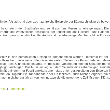
 der Altstadt sind aber auch zahlreiche Beispiele der Bäderarchitektur zu bewunde
evor sie in den Stadthafen und somit auch zur Museumsmeile gelangen. Die F
rbergt, das Wahrzeichen des Bades, der Leuchtturm, das Fischerei- und Hafen
. Kein ganz so eindrucksvoller Anblick ist das ehemalige Märchenschloss Dwasie
ssnitz in den persönlichen Reiseplan aufgenommen werden. Immerhin ist der T
Besuchern viele neue Erlebnisse. An vielen Stellen des Parks bietet ein klein
such des Schmetterlingsparks. In tropischer Umgebung können Urlauber regner
hlight auf Rügen. Das Museum liegt auf dem Gelände eines ehemaligen Kreidetage
mäßig finden hier Fossilienexkursionen statt, unter der Anleitung von Experten
hermaßen. Töpferkurse, Kinoabende oder ein leckeres Stück Kuchen ergeben ein 
rmen nicht herausfahren konnten, nutzten sie die gewonnene Zeit für einen Klöns
reise
»
Ferieninseln