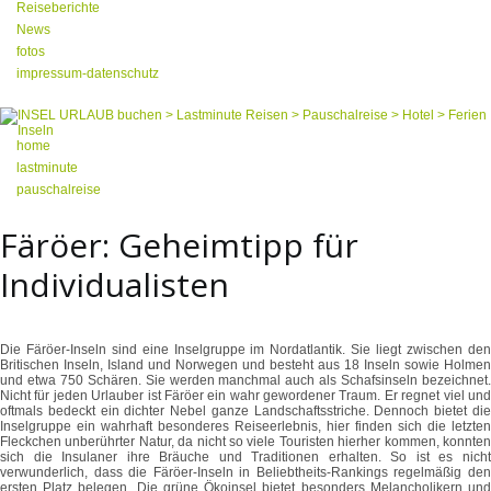
Reiseberichte
News
fotos
impressum-datenschutz
home
lastminute
pauschalreise
Färöer: Geheimtipp für
Individualisten
Die Färöer-Inseln sind eine Inselgruppe im Nordatlantik. Sie liegt zwischen den
Britischen Inseln, Island und Norwegen und besteht aus 18 Inseln sowie Holmen
und etwa 750 Schären. Sie werden manchmal auch als Schafsinseln bezeichnet.
Nicht für jeden Urlauber ist Färöer ein wahr gewordener Traum. Er regnet viel und
oftmals bedeckt ein dichter Nebel ganze Landschaftsstriche. Dennoch bietet die
Inselgruppe ein wahrhaft besonderes Reiseerlebnis, hier finden sich die letzten
Fleckchen unberührter Natur, da nicht so viele Touristen hierher kommen, konnten
sich die Insulaner ihre Bräuche und Traditionen erhalten. So ist es nicht
verwunderlich, dass die Färöer-Inseln in Beliebtheits-Rankings regelmäßig den
ersten Platz belegen. Die grüne Ökoinsel bietet besonders Melancholikern und