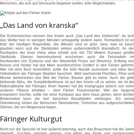
Menschen, die sich auf Sinnsuche begeben wollen, tolle Möglichkeiten.
„Das Land von kranska“
Die Einheimischen nennen ihre Inseln auch „Das Land des Vielleichts“, da sich
das Wetter hier in wenigen Minuten schlagartig ändern kann. Romantisch ist es
trotz der häufigen Regenfälle, die Wiesen sind so grün, dass man es kaum
glauben kann und die Steilküsten wirken außerordentlich dramatisch. An der
Nordspitze der Insel Vidoy etwa erhebt sich mit 750 Metern Europas größte
Steilküste. Ebenso beeindruckend erscheinen auch die Felsnadeln im
Nordwesten von Eysturoy und der Wasserfall Fossa auf Streymoy. Entlang von
Nolsoy und Hestur hat das Meer wunderschöne Grotten in den Felsen geformt.
Wer mit dem Boot hineinfährt, sollte die tolle Akustik ausnutzen und etwa den
Volksliedern der Färinger Skalden lauschen. Wild wachsende Flechten, Pilze und
Moose beherrschen das Bild der Färöer, Bäume gibt es keine. Auch die gelb
blühende Mýru, die Sumpfdotterblume ist auf den Inseln oft zu sehen, sie ist die
Nationalblume der Färinger. Ihren Namen hat die Inselgruppe jedoch von einer
anderen Pflanze erhalten – dem Färöer Frauenmantel. Wer die Gegend
erwandern möchte, sollte nie ohne Kompass aus dem Haus gehen, denn dichter
Bodennebel kann die hier typischen Basaltstufen verbergen. Ein wenig
Orientierung bieten die färöischen Steinmänner, Türmchen aus aufgeschichteten
Steinen, die am Wegesrand liegen.
Färinger Kulturgut
Nicht nur die Sprache ist hier äußerst lebendig, auch das Brauchtum hat die Jahre
überlebt. Trachten gehören ebenso zum Alltag wie Feste und gemeinsame