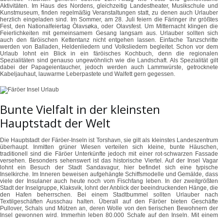
Aktivitäten. Im Haus des Nordens, gleichzeitig Landestheater, Musikschule und
Kunstmuseum, finden regelmäßig Veranstaltungen statt, zu denen auch Urlauber
herzlich eingeladen sind. Im Sommer, am 28. Juli feiern die Färinger ihr größtes
Fest, den Nationalfeiertag Òlavsøka, oder Olavsfest. Um Mitternacht klingen die
Feierlichkeiten mit gemeinsamem Gesang langsam aus. Urlauber sollten sich
auch den färöischen Kettentanz nicht entgehen lassen. Einfache Tanzschritte
werden von Balladen, Heldenliedern und Volksliedern begleitet. Schon vor dem
Urlaub lohnt ein Blick in ein färöisches Kochbuch, denn die regionalen
Spezialitäten sind genauso ungewöhnlich wie die Landschaft. Als Spezialität gilt
dabei der Papageientaucher, jedoch werden auch Lammwürste, getrocknete
Kabeljauhaut, lauwarme Leberpastete und Walfett gern gegessen.
Bunte Vielfalt in der kleinsten
Hauptstadt der Welt
Die Hauptstadt der Färöer-Inseln ist Torshavn, sie gilt als kleinstes Landeszentrum
überhaupt. Inmitten grüner Wiesen verteilen sich kleine, bunte Häuschen,
traditionell sind die Färöer Unterkünfte jedoch mit einer rot-schwarzen Fassade
versehen. Besonders sehenswert ist das historische Viertel. Auf der Insel Vagar
lohnt ein Besuch der Stadt Sandavagur, hier befindet sich eine typische
Inselkirche. Im Inneren beweisen aufgehängte Schiffsmodelle und Gemälde, dass
viele der Insulaner auch heute noch vom Fischfang leben. In der zweitgrößten
Stadt der Inselgruppe, Klaksvik, lohnt der Anblick der beeindruckenden Hänge, die
den Hafen beherrschen. Bei einem Stadtbummel sollten Urlauber nach
Textilgeschäften Ausschau halten. Überall auf den Färöer bieten Geschäfte
Pullover, Schals und Mützen an, deren Wolle von den tierischen Bewohnern der
Insel gewonnen wird. Immerhin leben 80.000 Schafe auf den Inseln. Mit einem