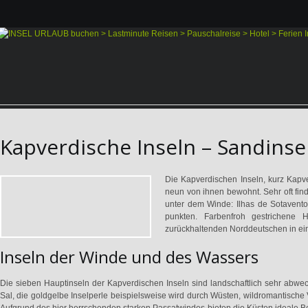
Kapverdische Inseln – Sandinsel
Die Kapverdischen Inseln, kurz Kapve
neun von ihnen bewohnt. Sehr oft find
unter dem Winde: Ilhas de Sotavento.
punkten. Farbenfroh gestrichene 
zurückhaltenden Norddeutschen in ein
Inseln der Winde und des Wassers
Die sieben Hauptinseln der Kapverdischen Inseln sind landschaftlich sehr abwec
Sal, die goldgelbe Inselperle beispielsweise wird durch Wüsten, wildromantische 
Aufgrund des hier herrschenden starken Passatwindes bieten die Küsten ideale B