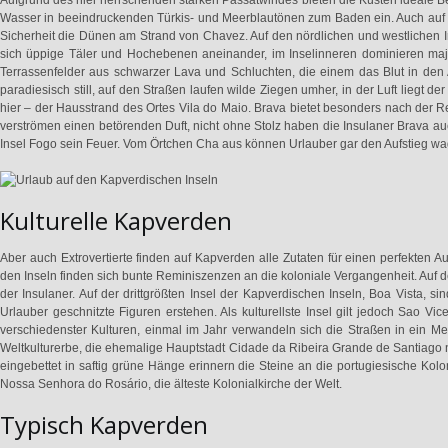
Wasser in beeindruckenden Türkis- und Meerblautönen zum Baden ein. Auch auf 
Sicherheit die Dünen am Strand von Chavez. Auf den nördlichen und westlichen Ins
sich üppige Täler und Hochebenen aneinander, im Inselinneren dominieren maj
Terrassenfelder aus schwarzer Lava und Schluchten, die einem das Blut in den 
paradiesisch still, auf den Straßen laufen wilde Ziegen umher, in der Luft liegt 
hier – der Hausstrand des Ortes Vila do Maio. Brava bietet besonders nach der R
verströmen einen betörenden Duft, nicht ohne Stolz haben die Insulaner Brava auc
Insel Fogo sein Feuer. Vom Örtchen Cha aus können Urlauber gar den Aufstieg w
Kulturelle Kapverden
Aber auch Extrovertierte finden auf Kapverden alle Zutaten für einen perfekten Auf
den Inseln finden sich bunte Reminiszenzen an die koloniale Vergangenheit. Auf 
der Insulaner. Auf der drittgrößten Insel der Kapverdischen Inseln, Boa Vista
Urlauber geschnitzte Figuren erstehen. Als kulturellste Insel gilt jedoch Sao V
verschiedenster Kulturen, einmal im Jahr verwandeln sich die Straßen in ein Me
Weltkulturerbe, die ehemalige Hauptstadt Cidade da Ribeira Grande de Santiago ni
eingebettet in saftig grüne Hänge erinnern die Steine an die portugiesische Kol
Nossa Senhora do Rosário, die älteste Kolonialkirche der Welt.
Typisch Kapverden