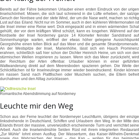
Bereits auf der Fähre bekommen Urlauber einen ersten Eindruck von der urigen
Inselschönheit. Möwen, die sich laut schreiend in die Lüfte erheben, der salzige
Geruch der Nordsee und der stete Wind, der um die Nase weht, machen so richtig
Lust auf das Eiland. Nicht nur im Sommer, auch in den kühleren Wintermonaten ist
die Insel immer eine Reise wert. Dick eingepackt und in einen wärmenden Schal
gehüllt, der vor dem kräftigen Wind schützt, kann es losgehen. Während auf der
Nordseite der Insel Norderney ganze 14 Kilometer feinster Sandstrand auf
Sonnenhungrige warten, eröffnet der etwas höher gelegene Aussichtspunkt
Georgshöhe einen tollen Blick auf das Meer und die gesamte Strandpromenade.
An der Westspitze der Insel, Marienhöhe, lässt sich ein Hauch Prominenz
erahnen, schließlich saß hier schon der Dichter Heinrich Heine, um sich von den
stürmischen Wellen inspirieren zu lassen. Wenn sich das Meer zurückzieht, wird
der Reichtum der Arten offenbar. Urlauber können in einer geführten
Wattwanderung direkt auf dem Meeresboden spazieren gehen. Die Weite der
Schlickflächen ist für Inselneulinge immer wieder beeindruckend. Kinder können
im nassen Sand nach Plattfischen oder Muscheln suchen, die Eltern befreit
durchatmen und den Alltag zurücklassen.
Romantische Abendstimmung auf Norderney
Leuchte mir den Weg
Schon aus der Ferne leuchtet der Norderneyer Leuchtturm, übrigens der einzige
linksdrehende in Deutschland, Schiffen und Urlaubern den Weg. In der Mitte des
Eilands thront der massive, unverwüstlich erscheinende Turm und verrichtet seine
Arbeit. Auch die Inselwindmühle Selden Rüst mit ihrem integrierten Restaurant
„Zur Mühle“ lohnt einen Ausflug. Der Wasserturm, das Kaiser-Wilhelm-Denkmal
sowie das Wahrzeichen der Insel – das Kap – wollen für das heimische