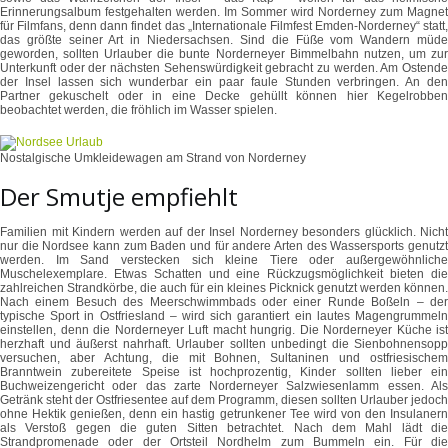
Erinnerungsalbum festgehalten werden. Im Sommer wird Norderney zum Magnet
für Filmfans, denn dann findet das „Internationale Filmfest Emden-Norderney“ statt,
das größte seiner Art in Niedersachsen. Sind die Füße vom Wandern müde
geworden, sollten Urlauber die bunte Norderneyer Bimmelbahn nutzen, um zur
Unterkunft oder der nächsten Sehenswürdigkeit gebracht zu werden. Am Ostende
der Insel lassen sich wunderbar ein paar faule Stunden verbringen. An den
Partner gekuschelt oder in eine Decke gehüllt können hier Kegelrobben
beobachtet werden, die fröhlich im Wasser spielen.
Nostalgische Umkleidewagen am Strand von Norderney
Der Smutje empfiehlt
Familien mit Kindern werden auf der Insel Norderney besonders glücklich. Nicht
nur die Nordsee kann zum Baden und für andere Arten des Wassersports genutzt
werden. Im Sand verstecken sich kleine Tiere oder außergewöhnliche
Muschelexemplare. Etwas Schatten und eine Rückzugsmöglichkeit bieten die
zahlreichen Strandkörbe, die auch für ein kleines Picknick genutzt werden können.
Nach einem Besuch des Meerschwimmbads oder einer Runde Boßeln – der
typische Sport in Ostfriesland – wird sich garantiert ein lautes Magengrummeln
einstellen, denn die Norderneyer Luft macht hungrig. Die Norderneyer Küche ist
herzhaft und äußerst nahrhaft. Urlauber sollten unbedingt die Sienbohnensopp
versuchen, aber Achtung, die mit Bohnen, Sultaninen und ostfriesischem
Branntwein zubereitete Speise ist hochprozentig, Kinder sollten lieber ein
Buchweizengericht oder das zarte Norderneyer Salzwiesenlamm essen. Als
Getränk steht der Ostfriesentee auf dem Programm, diesen sollten Urlauber jedoch
ohne Hektik genießen, denn ein hastig getrunkener Tee wird von den Insulanern
als Verstoß gegen die guten Sitten betrachtet. Nach dem Mahl lädt die
Strandpromenade oder der Ortsteil Nordhelm zum Bummeln ein. Für die