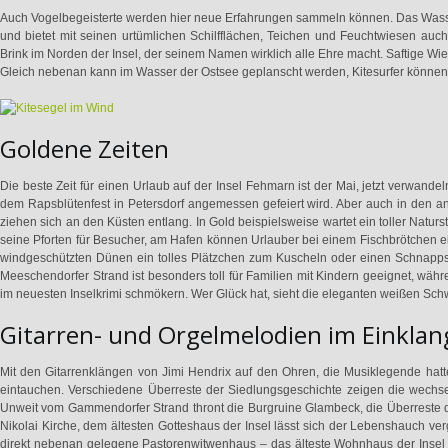
Auch Vogelbegeisterte werden hier neue Erfahrungen sammeln können. Das Wasser
und bietet mit seinen urtümlichen Schilfflächen, Teichen und Feuchtwiesen auc
Brink im Norden der Insel, der seinem Namen wirklich alle Ehre macht. Saftige Wie
Gleich nebenan kann im Wasser der Ostsee geplanscht werden, Kitesurfer können
Goldene Zeiten
Die beste Zeit für einen Urlaub auf der Insel Fehmarn ist der Mai, jetzt verwand
dem Rapsblütenfest in Petersdorf angemessen gefeiert wird. Aber auch in den a
ziehen sich an den Küsten entlang. In Gold beispielsweise wartet ein toller Natur
seine Pforten für Besucher, am Hafen können Urlauber bei einem Fischbrötchen e
windgeschützten Dünen ein tolles Plätzchen zum Kuscheln oder einen Schnappsch
Meeschendorfer Strand ist besonders toll für Familien mit Kindern geeignet, w
im neuesten Inselkrimi schmökern. Wer Glück hat, sieht die eleganten weißen Sch
Gitarren- und Orgelmelodien im Einklan
Mit den Gitarrenklängen von Jimi Hendrix auf den Ohren, die Musiklegende hatte 
eintauchen. Verschiedene Überreste der Siedlungsgeschichte zeigen die wechsel
Unweit vom Gammendorfer Strand thront die Burgruine Glambeck, die Überreste d
Nikolai Kirche, dem ältesten Gotteshaus der Insel lässt sich der Lebenshauch 
direkt nebenan gelegene Pastorenwitwenhaus – das älteste Wohnhaus der Insel –