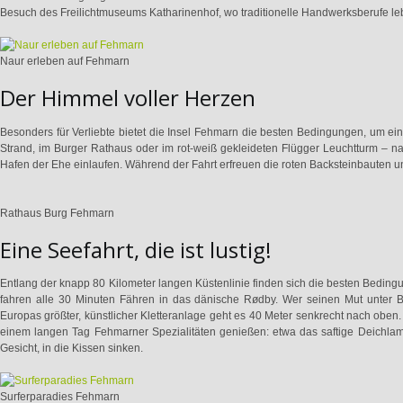
Besuch des Freilichtmuseums Katharinenhof, wo traditionelle Handwerksberufe l
Naur erleben auf Fehmarn
Der Himmel voller Herzen
Besonders für Verliebte bietet die Insel Fehmarn die besten Bedingungen, um e
Strand, im Burger Rathaus oder im rot-weiß gekleideten Flügger Leuchtturm – n
Hafen der Ehe einlaufen. Während der Fahrt erfreuen die roten Backsteinbauten 
Rathaus Burg Fehmarn
Eine Seefahrt, die ist lustig!
Entlang der knapp 80 Kilometer langen Küstenlinie finden sich die besten Beding
fahren alle 30 Minuten Fähren in das dänische Rødby. Wer seinen Mut unter Be
Europas größter, künstlicher Kletteranlage geht es 40 Meter senkrecht nach oben
einem langen Tag Fehmarner Spezialitäten genießen: etwa das saftige Deichlam
Gesicht, in die Kissen sinken.
Surferparadies Fehmarn