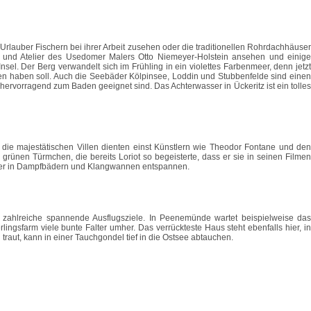
Urlauber Fischern bei ihrer Arbeit zusehen oder die traditionellen Rohrdachhäuser
us und Atelier des Usedomer Malers Otto Niemeyer-Holstein ansehen und einige
el. Der Berg verwandelt sich im Frühling in ein violettes Farbenmeer, denn jetzt
gen haben soll. Auch die Seebäder Kölpinsee, Loddin und Stubbenfelde sind einen
ervorragend zum Baden geeignet sind. Das Achterwasser in Ückeritz ist ein tolles
 die majestätischen Villen dienten einst Künstlern wie Theodor Fontane und den
rünen Türmchen, die bereits Loriot so begeisterte, dass er sie in seinen Filmen
 oder in Dampfbädern und Klangwannen entspannen.
 zahlreiche spannende Ausflugsziele. In Peenemünde wartet beispielweise das
gsfarm viele bunte Falter umher. Das verrückteste Haus steht ebenfalls hier, in
 traut, kann in einer Tauchgondel tief in die Ostsee abtauchen.