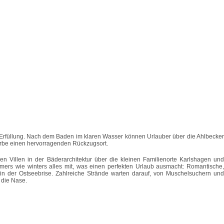
n Erfüllung. Nach dem Baden im klaren Wasser können Urlauber über die Ahlbecker
örbe einen hervorragenden Rückzugsort.
 Villen in der Bäderarchitektur über die kleinen Familienorte Karlshagen und
mers wie winters alles mit, was einen perfekten Urlaub ausmacht: Romantische,
n der Ostseebrise. Zahlreiche Strände warten darauf, von Muschelsuchern und
 die Nase.