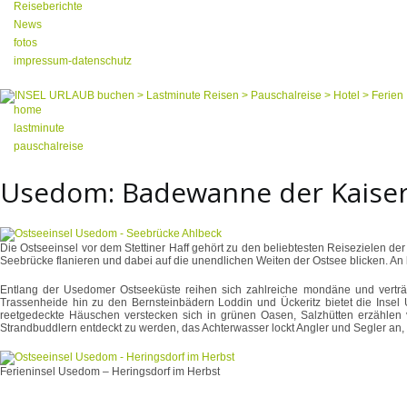
Reiseberichte
News
fotos
impressum-datenschutz
home
lastminute
pauschalreise
Usedom: Badewanne der Kaiser
Die Ostseeinsel vor dem Stettiner Haff gehört zu den beliebtesten Reisezielen d
Seebrücke flanieren und dabei auf die unendlichen Weiten der Ostsee blicken. A
Entlang der Usedomer Ostseeküste reihen sich zahlreiche mondäne und verträu
Trassenheide hin zu den Bernsteinbädern Loddin und Ückeritz bietet die Insel
reetgedeckte Häuschen verstecken sich in grünen Oasen, Salzhütten erzählen 
Strandbuddlern entdeckt zu werden, das Achterwasser lockt Angler und Segler an
Ferieninsel Usedom – Heringsdorf im Herbst