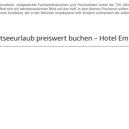
nienalleen, reetgedeckte Fachwerkhäuschen und Fischerkaten sowie die 700 Jahr
 sich ein atemberaubender Blick auf das Haff. In dem kleinen Fischerort sollten 
mer Inselkäse, der in der Welziner Inselkäserei reift. Kindern schmecken die süße
seeurlaub preiswert buchen – Hotel E