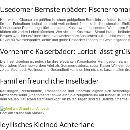
Usedomer Bernsteinbäder: Fischerroman
Hier, wo die Chance am größten ist, einen goldgelben Bernstein zu finden, ist di
für das Fotoalbum festhalten, nicht weit entfernt findet sich die schmalste 
künstlerische Erinnerungsstücke erstehen. Koserow hat besonders Wanderern Einige
blühen die zarten Leberblümchen. Wer sich am Koserower Strand bräunt, befindet 
Besuch wert, hier eröffnen sich unverwechselbare Aussichten auf das Naturschutzg
Revier für Wassersportler, kleine und große Entdecker können im Gesteinsgarten bis
Vornehme Kaiserbäder: Loriot lässt grü
Die Insel Usedom ist jedoch für ihre eleganten Kaiserbäder Heringsdorf, Bansi
Gebrüdern Mann sowie dem Adel als Sommerresidenz, sogar Kaiser Wilhelm übernac
zeigte. Aber auch Wellness und Gesundheit kommen hier nicht zu kurz, in allen
Familienfreundliche Inselbäder
Karlshagen, Peenemünde, Trassenheide und Zinnowitz eignen sich hervorragen
Mitmachmuseum „Phänomenta“ sowie ein Spielzeugmuseum auf Kinder. In Trassenhei
dem blauen Häuschen steht alles kopf. An kalten Tagen sind die Bernsteintherme in 
Boot am Strand von Ahlbeck
Idyllisches Kleinod Achterland