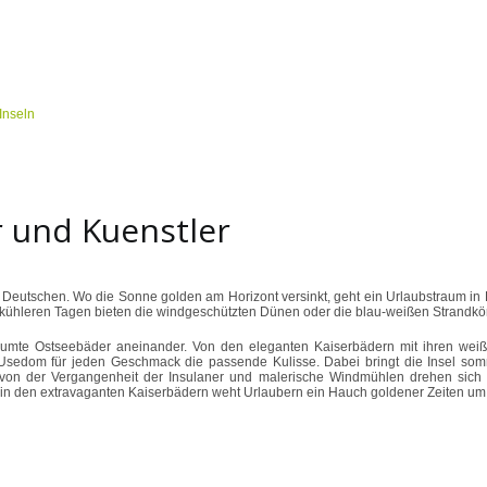
 und Kuenstler
er Deutschen. Wo die Sonne golden am Horizont versinkt, geht ein Urlaubstraum i
n kühleren Tagen bieten die windgeschützten Dünen oder die blau-weißen Strandk
mte Ostseebäder aneinander. Von den eleganten Kaiserbädern mit ihren weißen
 Usedom für jeden Geschmack die passende Kulisse. Dabei bringt die Insel som
von der Vergangenheit der Insulaner und malerische Windmühlen drehen sich i
, in den extravaganten Kaiserbädern weht Urlaubern ein Hauch goldener Zeiten um