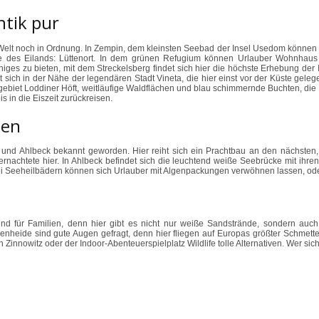
tik pur
e Welt noch in Ordnung. In Zempin, dem kleinsten Seebad der Insel Usedom können 
Stelle des Eilands: Lüttenort. In dem grünen Refugium können Urlauber Wohnha
s zu bieten, mit dem Streckelsberg findet sich hier die höchste Erhebung der Ins
sich in der Nähe der legendären Stadt Vineta, die hier einst vor der Küste gele
ebiet Loddiner Höft, weitläufige Waldflächen und blau schimmernde Buchten, die h
 in die Eiszeit zurückreisen.
ßen
n und Ahlbeck bekannt geworden. Hier reiht sich ein Prachtbau an den nächsten,
htete hier. In Ahlbeck befindet sich die leuchtend weiße Seebrücke mit ihren g
 drei Seeheilbädern können sich Urlauber mit Algenpackungen verwöhnen lassen,
d für Familien, denn hier gibt es nicht nur weiße Sandstrände, sondern auch
de sind gute Augen gefragt, denn hier fliegen auf Europas größter Schmetterlin
Zinnowitz oder der Indoor-Abenteuerspielplatz Wildlife tolle Alternativen. Wer sich