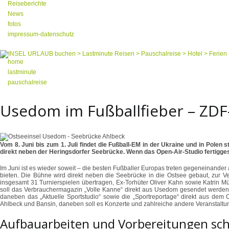
Reiseberichte
News
fotos
impressum-datenschutz
home
lastminute
pauschalreise
Usedom im Fußballfieber – ZDF-
Vom 8. Juni bis zum 1. Juli findet die Fußball-EM in der Ukraine und in Polen
direkt neben der Heringsdorfer Seebrücke. Wenn das Open-Air-Studio fertiggeste
Im Juni ist es wieder soweit – die besten Fußballer Europas treten gegeneinande
bieten. Die Bühne wird direkt neben die Seebrücke in die Ostsee gebaut, zur V
insgesamt 31 Turnierspielen übertragen, Ex-Torhüter Oliver Kahn sowie Katrin 
soll das Verbrauchermagazin „Volle Kanne“ direkt aus Usedom gesendet werden
daneben das „Aktuelle Sportstudio“ sowie die „Sportreportage“ direkt aus de
Ahlbeck und Bansin, daneben soll es Konzerte und zahlreiche andere Veranstalt
Aufbauarbeiten und Vorbereitungen sch