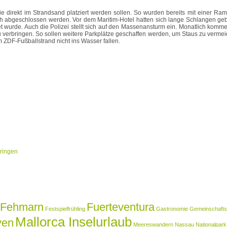
e direkt im Strandsand platziert werden sollen. So wurden bereits mit einer Ra
reich abgeschlossen werden. Vor dem Maritim-Hotel hatten sich lange Schlangen ge
et wurde. Auch die Polizei stellt sich auf den Massenansturm ein. Monatlich komm
verbringen. So sollen weitere Parkplätze geschaffen werden, um Staus zu vermeide
ZDF-Fußballstrand nicht ins Wasser fallen.
bringen
Fehmarn
Fuerteventura
Festspielfrühling
Gastronomie
Gemeinschaftsk
Mallorca Inselurlaub
ven
Meereswandern
Nassau
Nationalpark