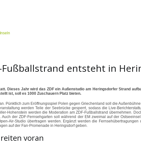
Fußballstrand entsteht in Heri
 statt. Dieses Jahr wird das ZDF ein Außenstudio am Heringsdorfer Strand aufb
llt ist, soll es 1000 Zuschauern Platz bieten.
r an. Pünktlich zum Eröffnungsspiel Polen gegen Griechenland soll die Außenbühne
eranstaltung werden Teile der Seebrücke gesperrt, sodass die Live-Berichtersta
Müller-Hohenstein werden die Moderation am ZDF-Fußballstrand übernehmen. Doch 
. Auch der ZDF-Fernsehgarten soll während der EM zweimal auf der Ostseeinse
m Open-Air-Studio übertragen werden. Ergänzt werden die Fernsehübertragunge
ungen auf der Fan-Promenade in Heringsdorf geben.
reiten voran