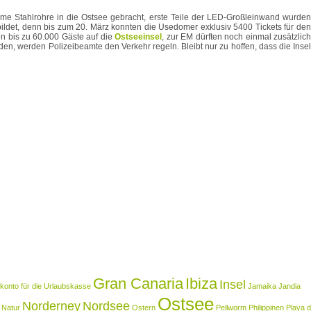
mme Stahlrohre in die Ostsee gebracht, erste Teile der LED-Großleinwand wurden
bildet, denn bis zum 20. März konnten die Usedomer exklusiv 5400 Tickets für den
en bis zu 60.000 Gäste auf die
Ostseeinsel
, zur EM dürften noch einmal zusätzlic
n, werden Polizeibeamte den Verkehr regeln. Bleibt nur zu hoffen, dass die Insel
Gran Canaria
Ibiza
Insel
onto für die Urlaubskasse
Jamaika
Jandia
Ostsee
Norderney
Nordsee
Natur
Ostern
Pellworm
Philippinen
Playa d