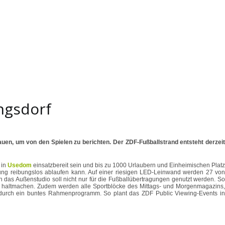
ngsdorf
auen, um von den Spielen zu berichten. Der ZDF-Fußballstrand entsteht derzeit
 in
Usedom
einsatzbereit sein und bis zu 1000 Urlaubern und Einheimischen Platz
ttung reibungslos ablaufen kann. Auf einer riesigen LED-Leinwand werden 27 von
das Außenstudio soll nicht nur für die Fußballübertragungen genutzt werden. So
l haltmachen. Zudem werden alle Sportblöcke des Mittags- und Morgenmagazins,
n durch ein buntes Rahmenprogramm. So plant das ZDF Public Viewing-Events in