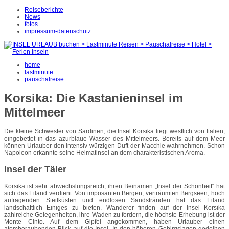
Reiseberichte
News
fotos
impressum-datenschutz
home
lastminute
pauschalreise
Korsika: Die Kastanieninsel im
Mittelmeer
Die kleine Schwester von Sardinen, die Insel Korsika liegt westlich von Italien,
eingebettet in das azurblaue Wasser des Mittelmeers. Bereits auf dem Meer
können Urlauber den intensiv-würzigen Duft der Macchie wahrnehmen. Schon
Napoleon erkannte seine Heimatinsel an dem charakteristischen Aroma.
Insel der Täler
Korsika ist sehr abwechslungsreich, ihren Beinamen „Insel der Schönheit“ hat
sich das Eiland verdient: Von imposanten Bergen, verträumten Bergseen, hoch
aufragenden Steilküsten und endlosen Sandstränden hat das Eiland
landschaftlich Einiges zu bieten. Wanderer finden auf der Insel Korsika
zahlreiche Gelegenheiten, ihre Waden zu fordern, die höchste Erhebung ist der
Monte Cinto. Auf dem Gipfel angekommen, haben Urlauber einen