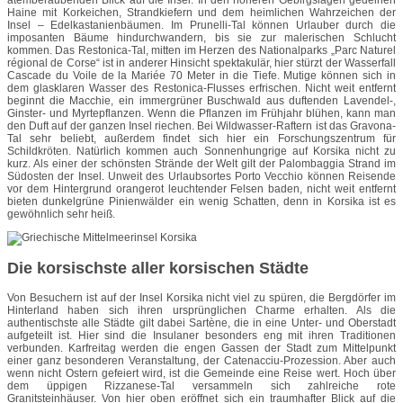
atemberaubenden Blick auf die Insel. In den höheren Gebirgslagen gedeihen
Haine mit Korkeichen, Strandkiefern und dem heimlichen Wahrzeichen der
Insel – Edelkastanienbäumen. Im Prunelli-Tal können Urlauber durch die
imposanten Bäume hindurchwandern, bis sie zur malerischen Schlucht
kommen. Das Restonica-Tal, mitten im Herzen des Nationalparks „Parc Naturel
régional de Corse“ ist in anderer Hinsicht spektakulär, hier stürzt der Wasserfall
Cascade du Voile de la Mariée 70 Meter in die Tiefe. Mutige können sich in
dem glasklaren Wasser des Restonica-Flusses erfrischen. Nicht weit entfernt
beginnt die Macchie, ein immergrüner Buschwald aus duftenden Lavendel-,
Ginster- und Myrtepflanzen. Wenn die Pflanzen im Frühjahr blühen, kann man
den Duft auf der ganzen Insel riechen. Bei Wildwasser-Raftern ist das Gravona-
Tal sehr beliebt, außerdem findet sich hier ein Forschungszentrum für
Schildkröten. Natürlich kommen auch Sonnenhungrige auf Korsika nicht zu
kurz. Als einer der schönsten Strände der Welt gilt der Palombaggia Strand im
Südosten der Insel. Unweit des Urlaubsortes Porto Vecchio können Reisende
vor dem Hintergrund orangerot leuchtender Felsen baden, nicht weit entfernt
bieten dunkelgrüne Pinienwälder ein wenig Schatten, denn in Korsika ist es
gewöhnlich sehr heiß.
Die korsischste aller korsischen Städte
Von Besuchern ist auf der Insel Korsika nicht viel zu spüren, die Bergdörfer im
Hinterland haben sich ihren ursprünglichen Charme erhalten. Als die
authentischste alle Städte gilt dabei Sartène, die in eine Unter- und Oberstadt
aufgeteilt ist. Hier sind die Insulaner besonders eng mit ihren Traditionen
verbunden. Karfreitag werden die engen Gassen der Stadt zum Mittelpunkt
einer ganz besonderen Veranstaltung, der Catenacciu-Prozession. Aber auch
wenn nicht Ostern gefeiert wird, ist die Gemeinde eine Reise wert. Hoch über
dem üppigen Rizzanese-Tal versammeln sich zahlreiche rote
Granitsteinhäuser. Von hier oben eröffnet sich ein traumhafter Blick auf die