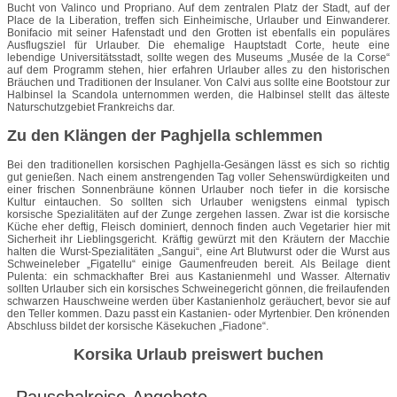
Bucht von Valinco und Propriano. Auf dem zentralen Platz der Stadt, auf der
Place de la Liberation, treffen sich Einheimische, Urlauber und Einwanderer.
Bonifacio mit seiner Hafenstadt und den Grotten ist ebenfalls ein populäres
Ausflugsziel für Urlauber. Die ehemalige Hauptstadt Corte, heute eine
lebendige Universitätsstadt, sollte wegen des Museums „Musée de la Corse“
auf dem Programm stehen, hier erfahren Urlauber alles zu den historischen
Bräuchen und Traditionen der Insulaner. Von Calvi aus sollte eine Bootstour zur
Halbinsel la Scandola unternommen werden, die Halbinsel stellt das älteste
Naturschutzgebiet Frankreichs dar.
Zu den Klängen der Paghjella schlemmen
Bei den traditionellen korsischen Paghjella-Gesängen lässt es sich so richtig
gut genießen. Nach einem anstrengenden Tag voller Sehenswürdigkeiten und
einer frischen Sonnenbräune können Urlauber noch tiefer in die korsische
Kultur eintauchen. So sollten sich Urlauber wenigstens einmal typisch
korsische Spezialitäten auf der Zunge zergehen lassen. Zwar ist die korsische
Küche eher deftig, Fleisch dominiert, dennoch finden auch Vegetarier hier mit
Sicherheit ihr Lieblingsgericht. Kräftig gewürzt mit den Kräutern der Macchie
halten die Wurst-Spezialitäten „Sangui“, eine Art Blutwurst oder die Wurst aus
Schweineleber „Figatellu“ einige Gaumenfreuden bereit. Als Beilage dient
Pulenta: ein schmackhafter Brei aus Kastanienmehl und Wasser. Alternativ
sollten Urlauber sich ein korsisches Schweinegericht gönnen, die freilaufenden
schwarzen Hauschweine werden über Kastanienholz geräuchert, bevor sie auf
den Teller kommen. Dazu passt ein Kastanien- oder Myrtenbier. Den krönenden
Abschluss bildet der korsische Käsekuchen „Fiadone“.
Korsika Urlaub preiswert buchen