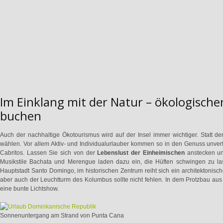
Im Einklang mit der Natur – ökologisch
buchen
Auch der nachhaltige Ökotourismus wird auf der Insel immer wichtiger. Statt d
wählen. Vor allem Aktiv- und Individualurlauber kommen so in den Genuss unverfäl
Cabritos. Lassen Sie sich von der
Lebenslust der Einheimischen
anstecken und
Musikstile Bachata und Merengue laden dazu ein, die Hüften schwingen zu las
Hauptstadt Santo Domingo, im historischen Zentrum reiht sich ein architektonis
aber auch der Leuchtturm des Kolumbus sollte nicht fehlen. In dem Protzbau a
eine bunte Lichtshow.
Sonnenuntergang am Strand von Punta Cana