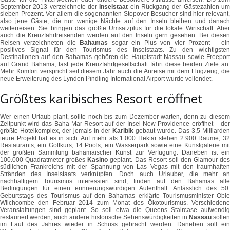
September 2013 verzeichnete der
Inselstaat
ein Rückgang der Gästezahlen u
sieben Prozent. Vor allem die sogenannten Stopover-Besucher sind hier relevant,
also jene Gäste, die nur wenige Nächte auf den Inseln bleiben und danach
weiterreisen. Sie bringen das größte Umsatzplus für die lokale Wirtschaft. Aber
auch die Kreuzfahrtreisenden werden auf den Inseln gern gesehen. Bei diesen
Reisen verzeichneten die
Bahamas
sogar ein Plus von vier Prozent – ei
positives Signal für den Tourismus des Inselstaats. Zu den wichtigsten
Destinationen auf den Bahamas gehören die Hauptstadt Nassau sowie Freeport
auf Grand Bahama, fast jede Kreuzfahrtgesellschaft fährt diese beiden Ziele an.
Mehr Komfort verspricht seit diesem Jahr auch die Anreise mit dem Flugzeug, die
neue Erweiterung des Lynden Pindling International Airport wurde vollendet.
Größtes karibisches Resort eröffnet
Wer einen Urlaub plant, sollte noch bis zum Dezember warten, denn zu diesem
Zeitpunkt wird das Baha Mar Resort auf der Insel New Providence eröffnet – der
größte Hotelkomplex, der jemals in der
Karibik
gebaut wurde. Das 3,5 Milliarden
teure Projekt hat es in sich. Auf mehr als 1.000 Hektar stehen 2.900 Räume, 32
Restaurants, ein Golfkurs, 14 Pools, ein Wasserpark sowie eine Kunstgalerie mit
der größten Sammlung bahamaischer Kunst zur Verfügung. Daneben ist ein
100.000 Quadratmeter großes
Kasino
geplant. Das Resort soll den Glamour de
südlichen Frankreichs mit der Spannung von Las Vegas mit den traumhaften
Stränden des Inselstaats verknüpfen. Doch auch Urlauber, die mehr an
nachhaltigem Tourismus interessiert sind, finden auf den Bahamas alle
Bedingungen für einen erinnerungswürdigen Aufenthalt. Anlässlich des 50.
Geburtstags des Tourismus auf den Bahamas erklärte Tourismusminister Obie
Wilchcombe den Februar 2014 zum Monat des Ökotourismus. Verschiedene
Veranstaltungen sind geplant. So soll etwa die Queens Staircase aufwendig
restauriert werden, auch andere historische Sehenswürdigkeiten in
Nassau
sollen
im Lauf des Jahres wieder in Schuss gebracht werden. Daneben soll ein