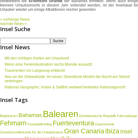
Wettbewerb die
schönsten Strände
der Bahamas ermitteln. Wenn auch einig
kleinere Urlaubsresorts in diesem Jahr vollendet werden, ist der Inselstaat für
Urlauber wieder um einige Attraktionen reicher geworden.
« vorherige News
nächste News »
Insel Suche
Insel News
Mit den richtigen Karten am Urlaubsort
Wenn eine Feriendestination sechs Monate aussetzt
Trauerenten vor Langeoog entdeckt
Neu an der Ostseeküste: Im neuen Strandkorb-Modell die Nacht am Strand
verbringen
National Geographic: Ackee & Saltfish weltweit beliebtes Nationalgericht
Insel Tags
Balearen
Bahamas
Badekarren
Dominkanische Republik
Fahrradwege
Fehmarn
Fuerteventura
Festspielfrühling
Gastronomie
Gran Canaria
Ibiza
Insel
Gemeinschaftskonto für die Urlaubskasse