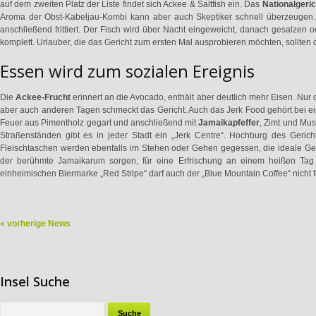
auf dem zweiten Platz der Liste findet sich Ackee & Saltfish ein. Das
Nationalgeric
Aroma der Obst-Kabeljau-Kombi kann aber auch Skeptiker schnell überzeugen.
anschließend frittiert. Der Fisch wird über Nacht eingeweicht, danach gesalze
komplett. Urlauber, die das Gericht zum ersten Mal ausprobieren möchten, sollten 
Essen wird zum sozialen Ereignis
Die
Ackee-Frucht
erinnert an die Avocado, enthält aber deutlich mehr Eisen. Nur d
aber auch anderen Tagen schmeckt das Gericht. Auch das Jerk Food gehört bei e
Feuer aus Pimentholz gegart und anschließend mit
Jamaikapfeffer
, Zimt und Mus
Straßenständen gibt es in jeder Stadt ein „Jerk Centre“. Hochburg des Gericht
Fleischtaschen werden ebenfalls im Stehen oder Gehen gegessen, die ideale Ge
der berühmte Jamaikarum sorgen, für eine Erfrischung an einem heißen Tag
einheimischen Biermarke „Red Stripe“ darf auch der „Blue Mountain Coffee“ nicht f
« vorherige News
Insel Suche