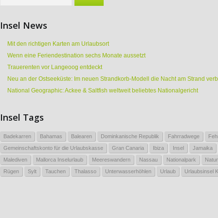
Insel News
Mit den richtigen Karten am Urlaubsort
Wenn eine Feriendestination sechs Monate aussetzt
Trauerenten vor Langeoog entdeckt
Neu an der Ostseeküste: Im neuen Strandkorb-Modell die Nacht am Strand ver
National Geographic: Ackee & Saltfish weltweit beliebtes Nationalgericht
Insel Tags
Badekarren
Bahamas
Balearen
Dominkanische Republik
Fahrradwege
Feh
Gemeinschaftskonto für die Urlaubskasse
Gran Canaria
Ibiza
Insel
Jamaika
Malediven
Mallorca Inselurlaub
Meereswandern
Nassau
Nationalpark
Natur
Rügen
Sylt
Tauchen
Thalasso
Unterwasserhöhlen
Urlaub
Urlaubsinsel 