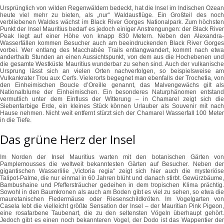
Ursprünglich von wilden Regenwäldern bedeckt, hat die Insel im Indischen Ozean
heute viel mehr zu bieten, als „nur“ Waldausflüge. Ein Großteil des noch
verbliebenen Waldes wächst im Black River Gorges Nationalpark. Zum höchsten
Punkt der Insel Mauritius bedarf es jedoch einiger Anstrengungen: der Black River
Peak liegt auf einer Höhe von knapp 830 Metern. Neben den Alexandra-
Wasserfällen kommen Besucher auch am beeindruckenden Black River Gorges
vorbei. Wer entlang des Macchabée Trails entlangwandert, kommt nach etwa
anderthalb Stunden an einen Aussichtspunkt, von dem aus die Hochebenen und
die gesamte Westküste Mauritius wunderbar zu sehen sind. Auch der vulkanische
Ursprung lässt sich an vielen Orten nachverfolgen, so beispielsweise am
Vulkankrater Trou aux Cerfs. Vielerorts begegnet man ebenfalls der Trochetia, von
den Einheimischen Boucle d’Oreille genannt, das Malvengewächs gilt als
Nationalblume der Einheimischen. Ein besonderes Naturphänomen entstand
vermutlich unter dem Einfluss der Witterung – in Chamarel zeigt sich die
Siebenfarbige Erde, ein kleines Stück können Urlauber als Souvenir mit nach
Hause nehmen. Nicht weit entfernt stürzt sich der Chamarel Wasserfall 100 Meter
in die Tiefe.
Das grüne Herz der Insel
Im Norden der Insel Mauritius warten mit den botanischen Gärten von
Pamplemousses die weltweit bekanntesten Gärten auf Besucher. Neben der
gigantischen Wasserlilie „Victoria regia“ zeigt sich hier auch die mysteriöse
Talipot-Palme, die nur einmal in 60 Jahren blüht und danach stirbt. Gewürzbäume,
Bambushaine und Pfeffersträucher gedeihen in dem tropischen Klima prächtig.
Sowohl in den Baumkronen als auch am Boden gibt es viel zu sehen, so etwa die
mauretanischen Fledermäuse oder Riesenschildkröten. Im Vogelgarten von
Casela lebt die vielleicht größte Sensation der Insel – der Mauritian Pink Pigeon,
eine rosafarbene Taubenart, die zu den seltensten Vögeln überhaupt gehört.
Jedoch gibt es einen noch bekannteren Vogel, der Dodo ist das Wappentier der