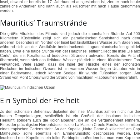
Insel, obwohl er bereits im 17. Jahrhundert ausgestorben ist, ziert er noch heute
zahlreiche Andenken und kann auch als Plüschtier mit nach Hause genommen
werden.
Mauritius‘ Traumstrände
Die größte Attraktion des Eilands sind jedoch die traumhaften Strände. Auf 200
Kilometern Küstenlinie zeigt sich ein paradiesischer Sandstrand nach dem
anderen, besonders im Norden der Insel lädt kristallklares Wasser zum Baden ein,
während sich an der Westküste beeindruckende Lagunenlandschaften gebildet
haben. Etwa eine halbe Stunde von der Hauptinsel entfernt, liegt die Insel „Ile aux
Cerfs“, die mit Korallensand bedeckten Stränden aufwartet. Bereits die Anfahrt
überrascht, wenn sich das tiefblaue Wasser plötzlich in einen türkisfarbenen Ton
verwandelt. Viele sagen, dass die Insel der Hirsche eines der schönsten
Fleckchen im Indischen Ozeans ist. Im warmen Wasser liegen Urlauber wie in
einer Badewanne, jedoch können Seeigel für wunde Fußsohlen sorgen. Am
Strand von Mont Choisy wird der Strand von mächtigen Filaobäumen eingerahmt.
Ein Symbol der Freiheit
Zu den schönsten Sehenswürdigkeiten der Insel Mauritius zählen nicht nur die
bunten Tempelanlagen, schließlich ist ein Großteil der Insulaner indischer
Herkunft, sondern auch die Kolonialbauten, die an die Vergangenheit erinnern.
Eines der prächtigsten Herrenhäuser ist die La Maison Créole Euréka, die inmitten
eines tropischen Gartens steht. An der Kapelle „Notre Dame Auxillatrice“ am Cap
Malheureux sollte ebenfalls ein Erinnerungsfoto geschossen werden. Die
leuchtend rote Kapelle ist ein toller Farbtupfer, außerdem hat man vom Kap eine