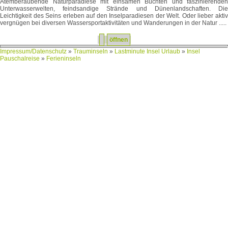
Atemberaubende Naturparadiese mit einsamen Buchten und faszinierenden
Unterwasserwelten, feindsandige Strände und Dünenlandschaften. Die
Leichtigkeit des Seins erleben auf den Inselparadiesen der Welt. Oder lieber aktiv
vergnügen bei diversen Wassersportaktivitäten und Wanderungen in der Natur .....
öffnen
Impressum/Datenschutz
»
Trauminseln
»
Lastminute Insel Urlaub
»
Insel
Pauschalreise
»
Ferieninseln