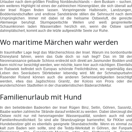
Urlauber nach dem größten Findling Norddeutschlands – dem Buskam – suchen,
ein weiteres Highlight ist eines der zahlreichen Hünengräber, die sich überall auf
der Insel Rügen finden lassen. Vorspringende Halbinseln, Landzungen,
Boddenlandschaften und endlose Sandstrände stillen die Sehnsucht nach dem
Ursprünglichen. Immer mit dabei ist die heilsame Ostseeluft, die gereizte
Atemwege beruhigt. Sturmgepeitschte Wellen und weiß gesprenkelte
Schaumkronen laden Wasserratten herzlich ein, wenn die Ostsee sanft
dahinplätschert, kommt auch die letzte aufgewühlte Seele zur Ruhe.
Wo maritime Märchen wahr werden
In traumhafter Lage liegt das Märchenschloss der Insel. Warum ins bonbonbunte
Disneyland fahren, wenn das Gute doch so nah liegt? Das im Stil der
Neorenaissance gebaute Schloss erstreckt sich direkt am Jasmunder Bodden und
kann nicht nur besichtigt werden, wer möchte, kann hier auch nächtigen. Ebenfalls
in Ralswiek befindet sich Europas schönste Freilichtbühne, wo regelmäßig das
Leben des Seeräubers Störtebeker lebendig wird. Mit der Schmalspurbahn
Rasender Roland können auch die anderen Sehenswürdigkeiten besichtigt
werden, etwa das Jagdschloss Granitz, der Koloss von Prora oder die
wunderschönen Stadtvillen in der charakteristischen Bäderarchitektur.
Familienurlaub mit Hund
In den beliebtesten Badeorten der Insel Rügen Binz, Sellin, Göhren, Sassnitz,
Baabe warten zahlreiche Strände darauf entdeckt zu werden. Dabei überzeugt die
Ostsee nicht nur mit hervorragender Wasserqualität, sondern auch mit viel
Familienfreundlichkeit. So sind alle Strandzugänge barrierefrei, für FKKler und
Hundebesitzer gibt es ebenfalls geeignete Strandabschnitte. Wenn es einmal zu
kalt zum Baden sein sollte, sind die Teddy-Werkstatt in Göhren, der Funpark