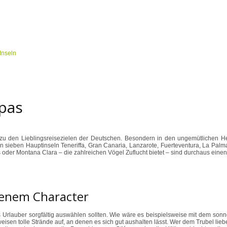
pas
 zu den Lieblingsreisezielen der Deutschen. Besondern in den ungemütlichen H
sieben Hauptinseln Teneriffa, Gran Canaria, Lanzarote, Fuerteventura, La Palma
der Montana Clara – die zahlreichen Vögel Zuflucht bietet – sind durchaus einen
genem Character
 Urlauber sorgfältig auswählen sollten. Wie wäre es beispielsweise mit dem sonn
eisen tolle Strände auf, an denen es sich gut aushalten lässt. Wer dem Trubel lie