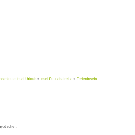
astminute Insel Urlaub
»
Insel Pauschalreise
»
Ferieninseln
yptische...