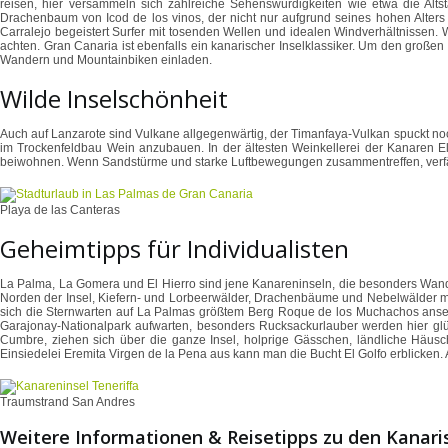
reisen, hier versammeln sich zahlreiche Sehenswürdigkeiten wie etwa die Alt
Drachenbaum von Icod de los vinos, der nicht nur aufgrund seines hohen Alters R
Carralejo begeistert Surfer mit tosenden Wellen und idealen Windverhältnissen.
achten. Gran Canaria ist ebenfalls ein kanarischer Inselklassiker. Um den groß
Wandern und Mountainbiken einladen.
Wilde Inselschönheit
Auch auf Lanzarote sind Vulkane allgegenwärtig, der Timanfaya-Vulkan spuckt no
im Trockenfeldbau Wein anzubauen. In der ältesten Weinkellerei der Kanaren
beiwohnen. Wenn Sandstürme und starke Luftbewegungen zusammentreffen, verfär
Playa de las Canteras
Geheimtipps für Individualisten
La Palma, La Gomera und El Hierro sind jene Kanareninseln, die besonders Wande
Norden der Insel, Kiefern- und Lorbeerwälder, Drachenbäume und Nebelwälder mac
sich die Sternwarten auf La Palmas größtem Berg Roque de los Muchachos ansehe
Garajonay-Nationalpark aufwarten, besonders Rucksackurlauber werden hier glückl
Cumbre, ziehen sich über die ganze Insel, holprige Gässchen, ländliche Häusc
Einsiedelei Eremita Virgen de la Pena aus kann man die Bucht El Golfo erblicken.
Traumstrand San Andres
Weitere Informationen & Reisetipps zu den Kanari