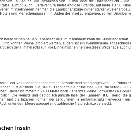
stadt von La Laguna, die Pyramiden von Güímar oder die Höllenschlucht – die 
ätsel aufgibt. Auch Fuerteventura bietet endlose Strände, auf mehr als 50 Kilom
 Weiter im Inselinneren nehmen die Landschaftszüge immer stärker wüstenartige 
en Hotels und Menschenmassen im Süden der Insel zu entgehen, sollten Urlauber j
ch heute seinen heißen Lebenssaft aus. Im Inselinnern kann die Kraterlandschaf
 El Grifo können Weine probiert werden, zudem ist ein Weinmuseum angeschlos
bt sich der Himmel rotbraun, die Einheimischen nennen diese Wetterlage auch C
rer und Naturliebhaber ansprechen, Strände sind hier Mangelware. La Palma erwei
hen Lust auf mehr. Die UNESCO erklärte die grüne Insel – La Isla Verde – 2002 z
n. Dieser ist immerhin 2400 Meter hoch. Teneriffas kleine Schwester La Gomera
ich. Die kleinste und geologisch jüngste Insel der Kanaren ist El Hierro, die g
hen und die bizarren Formen der zerklüfteten Felsenlandschaften erwecken ein
 Auch unter dem Meeresspiegel sind zahlreiche Naturschätze versteckt.
schen Inseln