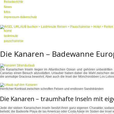
Reiseberichte
News
fotos
impressum-datenschutz
home
lastminute
pauschalreise
Die Kanaren – Badewanne Euro
Die Kanarischen Inseln liegen im Atlantischen Ozean und gehören unbestritten
Canarias einen Besuch abzustatten. Urlauber haben dabei die Wahl zwischen den 
die anmutige Graciosa bewohnt. Aber auch die Insel der Mönchsrobben Los Lobos o
Herrlicher Kontrast zwischen schroffen Felsen und endlosen Sandstränden
Die Kanaren – traumhafte Inseln mit ei
Jede der sieben Kanarischen Inseln besitzt ihren ganz eigenen Charakter, sodass
beliebt, die Badeorte Playa de las Americas oder Costa Adeje im Süden der Insel w