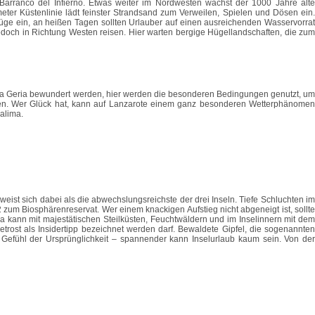
Barranco del Infierno. Etwas weiter im Nordwesten wächst der 1000 Jahre alte
eter Küstenlinie lädt feinster Strandsand zum Verweilen, Spielen und Dösen ein.
Züge ein, an heißen Tagen sollten Urlauber auf einen ausreichenden Wasservorrat
edoch in Richtung Westen reisen. Hier warten bergige Hügellandschaften, die zum
t La Geria bewundert werden, hier werden die besonderen Bedingungen genutzt, um
sen. Wer Glück hat, kann auf Lanzarote einem ganz besonderen Wetterphänomen
alima.
st sich dabei als die abwechslungsreichste der drei Inseln. Tiefe Schluchten im
um Biosphärenreservat. Wer einem knackigen Aufstieg nicht abgeneigt ist, sollte
 kann mit majestätischen Steilküsten, Feuchtwäldern und im Inselinnern mit dem
etrost als Insidertipp bezeichnet werden darf. Bewaldete Gipfel, die sogenannten
 Gefühl der Ursprünglichkeit – spannender kann Inselurlaub kaum sein. Von der