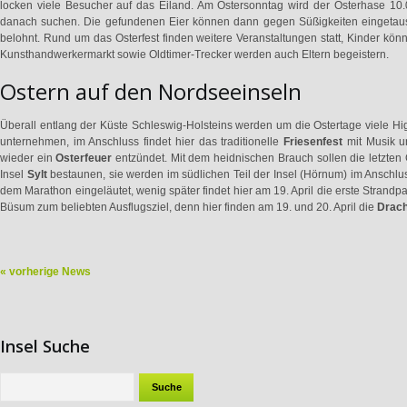
locken viele Besucher auf das Eiland. Am Ostersonntag wird der Osterhase 10.
danach suchen. Die gefundenen Eier können dann gegen Süßigkeiten eingetausch
belohnt. Rund um das Osterfest finden weitere Veranstaltungen statt, Kinder kö
Kunsthandwerkermarkt sowie Oldtimer-Trecker werden auch Eltern begeistern.
Ostern auf den Nordseeinseln
Überall entlang der Küste Schleswig-Holsteins werden um die Ostertage viele H
unternehmen, im Anschluss findet hier das traditionelle
Friesenfest
mit Musik un
wieder ein
Osterfeuer
entzündet. Mit dem heidnischen Brauch sollen die letzte
Insel
Sylt
bestaunen, sie werden im südlichen Teil der Insel (Hörnum) im Anschl
dem Marathon eingeläutet, wenig später findet hier am 19. April die erste Strandpa
Büsum zum beliebten Ausflugsziel, denn hier finden am 19. und 20. April die
Drach
« vorherige News
Insel Suche