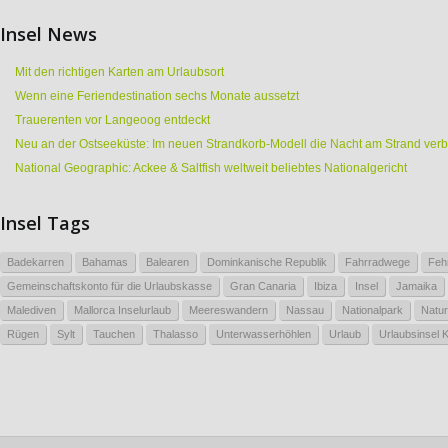
Insel News
Mit den richtigen Karten am Urlaubsort
Wenn eine Feriendestination sechs Monate aussetzt
Trauerenten vor Langeoog entdeckt
Neu an der Ostseeküste: Im neuen Strandkorb-Modell die Nacht am Strand ver
National Geographic: Ackee & Saltfish weltweit beliebtes Nationalgericht
Insel Tags
Badekarren
Bahamas
Balearen
Dominkanische Republik
Fahrradwege
Feh
Gemeinschaftskonto für die Urlaubskasse
Gran Canaria
Ibiza
Insel
Jamaika
Malediven
Mallorca Inselurlaub
Meereswandern
Nassau
Nationalpark
Natur
Rügen
Sylt
Tauchen
Thalasso
Unterwasserhöhlen
Urlaub
Urlaubsinsel 