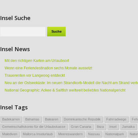
Insel Suche
Insel News
Mit den richtigen Karten am Urlaubsort
Wenn eine Feriendestination sechs Monate aussetzt
Trauerenten vor Langeoog entdeckt
Neu an der Ostseeküste: Im neuen Strandkorb-Modell die Nacht am Strand ver
National Geographic: Ackee & Saltfish weltweit beliebtes Nationalgericht
Insel Tags
Badekarren
Bahamas
Balearen
Dominkanische Republik
Fahrradwege
Feh
Gemeinschaftskonto für die Urlaubskasse
Gran Canaria
Ibiza
Insel
Jamaika
Malediven
Mallorca Inselurlaub
Meereswandern
Nassau
Nationalpark
Natur