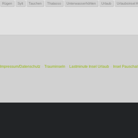
Rügen
Sylt
Tauchen
Thalasso
Unterwasserhöhlen
Urlaub
Urlaubsinsel 
Impressum/Datenschutz
»
Trauminseln
»
Lastminute Insel Urlaub
»
Insel Pauschal