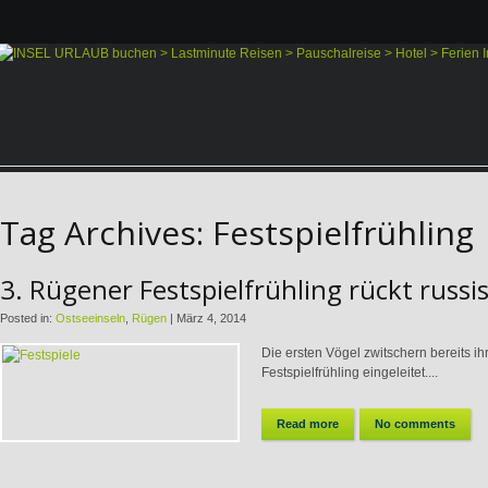
Tag Archives:
Festspielfrühling
3. Rügener Festspielfrühling rückt russi
Posted in:
Ostseeinseln
,
Rügen
|
März 4, 2014
Die ersten Vögel zwitschern bereits ih
Festspielfrühling eingeleitet....
Read more
No comments