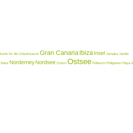
Gran Canaria
Ibiza
Insel
onto für die Urlaubskasse
Jamaika
Jandia
Ostsee
Norderney
Nordsee
Natur
Ostern
Pellworm
Philippinen
Playa d