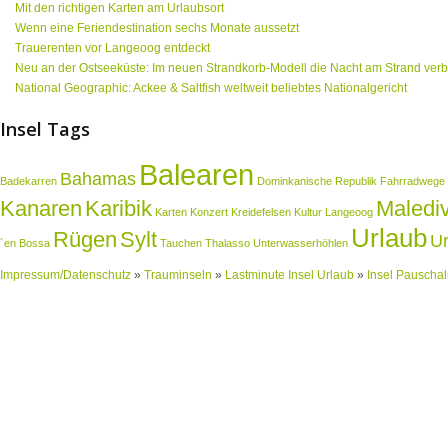
Mit den richtigen Karten am Urlaubsort
Wenn eine Feriendestination sechs Monate aussetzt
Trauerenten vor Langeoog entdeckt
Neu an der Ostseeküste: Im neuen Strandkorb-Modell die Nacht am Strand ver
National Geographic: Ackee & Saltfish weltweit beliebtes Nationalgericht
Insel Tags
Balearen
Bahamas
Badekarren
Dominkanische Republik
Fahrradwege
Kanaren
Karibik
Maledi
Karten
Konzert
Kreidefelsen
Kultur
Langeoog
Urlaub
Rügen
Sylt
Ur
´en Bossa
Tauchen
Thalasso
Unterwasserhöhlen
Impressum/Datenschutz
»
Trauminseln
»
Lastminute Insel Urlaub
»
Insel Pauschal