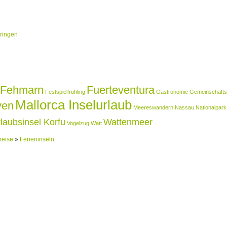
bringen
Fehmarn
Fuerteventura
Festspielfrühling
Gastronomie
Gemeinschaftsk
Mallorca Inselurlaub
ven
Meereswandern
Nassau
Nationalpark
laubsinsel Korfu
Wattenmeer
Vogelzug
Watt
reise
»
Ferieninseln