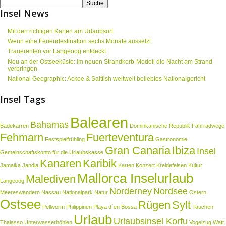
Insel News
Mit den richtigen Karten am Urlaubsort
Wenn eine Feriendestination sechs Monate aussetzt
Trauerenten vor Langeoog entdeckt
Neu an der Ostseeküste: Im neuen Strandkorb-Modell die Nacht am Strand
verbringen
National Geographic: Ackee & Saltfish weltweit beliebtes Nationalgericht
Insel Tags
Balearen
Bahamas
Badekarren
Dominkanische Republik
Fahrradwege
Fehmarn
Fuerteventura
Festspielfrühling
Gastronomie
Gran Canaria
Ibiza
Insel
Gemeinschaftskonto für die Urlaubskasse
Kanaren
Karibik
Jamaika
Jandia
Karten
Konzert
Kreidefelsen
Kultur
Mallorca Inselurlaub
Malediven
Langeoog
Norderney
Nordsee
Meereswandern
Nassau
Nationalpark
Natur
Ostern
Ostsee
Rügen
Sylt
Pellworm
Philippinen
Playa d´en Bossa
Tauchen
Urlaub
Urlaubsinsel Korfu
Thalasso
Unterwasserhöhlen
Vogelzug
Watt