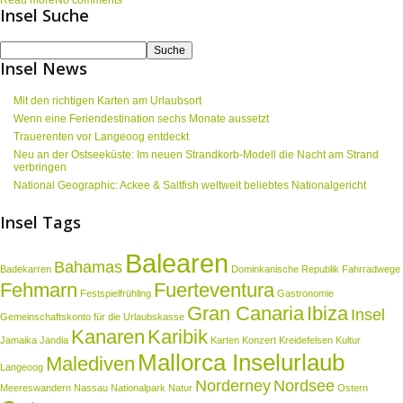
Insel Suche
Insel News
Mit den richtigen Karten am Urlaubsort
Wenn eine Feriendestination sechs Monate aussetzt
Trauerenten vor Langeoog entdeckt
Neu an der Ostseeküste: Im neuen Strandkorb-Modell die Nacht am Strand
verbringen
National Geographic: Ackee & Saltfish weltweit beliebtes Nationalgericht
Insel Tags
Balearen
Bahamas
Badekarren
Dominkanische Republik
Fahrradwege
Fehmarn
Fuerteventura
Festspielfrühling
Gastronomie
Gran Canaria
Ibiza
Insel
Gemeinschaftskonto für die Urlaubskasse
Kanaren
Karibik
Jamaika
Jandia
Karten
Konzert
Kreidefelsen
Kultur
Mallorca Inselurlaub
Malediven
Langeoog
Norderney
Nordsee
Meereswandern
Nassau
Nationalpark
Natur
Ostern