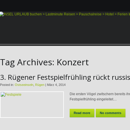
Tag Archives:
Konzert
3. Rügener Festspielfrühling rückt russi
Posted in:
Ostseeinseln
,
Rügen
|
März 4, 2014
Die ersten Vögel zwitschern bereits ih
Festspielfrühling eingeleitet....
Read more
No comments