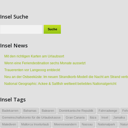
Insel Suche
Insel News
Mit den richtigen Karten am Urlaubsort
Wenn eine Feriendestination sechs Monate aussetzt
Trauerenten vor Langeoog entdeckt
Neu an der Ostseeküste: Im neuen Strandkorb-Modell die Nacht am Strand ver
National Geographic: Ackee & Saltfish weltweit beliebtes Nationalgericht
Insel Tags
Badekarren
Bahamas
Balearen
Dominkanische Republik
Fahrradwege
Feh
Gemeinschaftskonto für die Urlaubskasse
Gran Canaria
Ibiza
Insel
Jamaika
Malediven
Mallorca Inselurlaub
Meereswandern
Nassau
Nationalpark
Natur