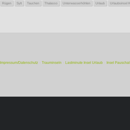
Rügen
Sylt
Tauchen
Thalasso
Unterwasserhöhlen
Urlaub
Urlaubsinsel 
Impressum/Datenschutz
»
Trauminseln
»
Lastminute Insel Urlaub
»
Insel Pauschal