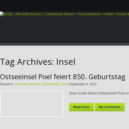
Tag Archives:
Insel
Ostseeinsel Poel feiert 850. Geburtstag
Posted in:
Insel-Nachrichten
,
Ostseeinseln
,
Poel
|
September 9, 2013
Zwar ist die kleine Ostseeinsel Poel ers
Read more
No comments