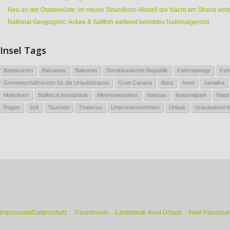
Neu an der Ostseeküste: Im neuen Strandkorb-Modell die Nacht am Strand ver
National Geographic: Ackee & Saltfish weltweit beliebtes Nationalgericht
Insel Tags
Badekarren
Bahamas
Balearen
Dominkanische Republik
Fahrradwege
Feh
Gemeinschaftskonto für die Urlaubskasse
Gran Canaria
Ibiza
Insel
Jamaika
Malediven
Mallorca Inselurlaub
Meereswandern
Nassau
Nationalpark
Natur
Rügen
Sylt
Tauchen
Thalasso
Unterwasserhöhlen
Urlaub
Urlaubsinsel 
Impressum/Datenschutz
»
Trauminseln
»
Lastminute Insel Urlaub
»
Insel Pauschal