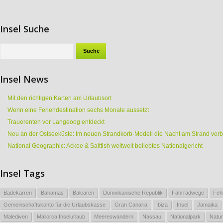
Insel Suche
Insel News
Mit den richtigen Karten am Urlaubsort
Wenn eine Feriendestination sechs Monate aussetzt
Trauerenten vor Langeoog entdeckt
Neu an der Ostseeküste: Im neuen Strandkorb-Modell die Nacht am Strand ver
National Geographic: Ackee & Saltfish weltweit beliebtes Nationalgericht
Insel Tags
Badekarren
Bahamas
Balearen
Dominkanische Republik
Fahrradwege
Feh
Gemeinschaftskonto für die Urlaubskasse
Gran Canaria
Ibiza
Insel
Jamaika
Malediven
Mallorca Inselurlaub
Meereswandern
Nassau
Nationalpark
Natur