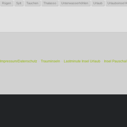
Rügen
Sylt
Tauchen
Thalasso
Unterwasserhöhlen
Urlaub
Urlaubsinsel 
Impressum/Datenschutz
»
Trauminseln
»
Lastminute Insel Urlaub
»
Insel Pauschal