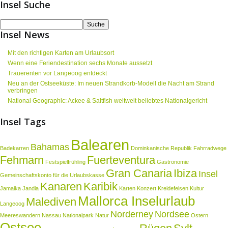
Insel Suche
Insel News
Mit den richtigen Karten am Urlaubsort
Wenn eine Feriendestination sechs Monate aussetzt
Trauerenten vor Langeoog entdeckt
Neu an der Ostseeküste: Im neuen Strandkorb-Modell die Nacht am Strand
verbringen
National Geographic: Ackee & Saltfish weltweit beliebtes Nationalgericht
Insel Tags
Balearen
Bahamas
Badekarren
Dominkanische Republik
Fahrradwege
Fehmarn
Fuerteventura
Festspielfrühling
Gastronomie
Gran Canaria
Ibiza
Insel
Gemeinschaftskonto für die Urlaubskasse
Kanaren
Karibik
Jamaika
Jandia
Karten
Konzert
Kreidefelsen
Kultur
Mallorca Inselurlaub
Malediven
Langeoog
Norderney
Nordsee
Meereswandern
Nassau
Nationalpark
Natur
Ostern
Ostsee