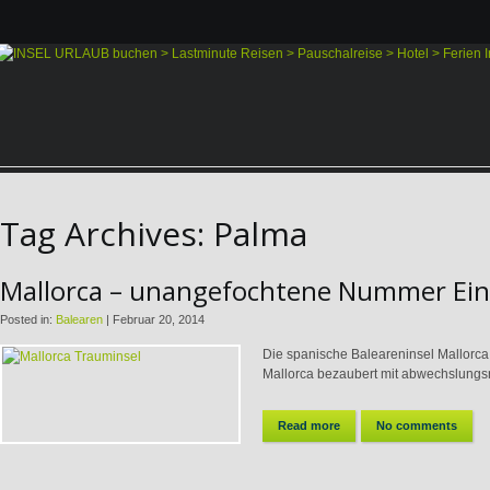
Tag Archives:
Palma
Mallorca – unangefochtene Nummer Eins
Posted in:
Balearen
|
Februar 20, 2014
Die spanische Baleareninsel Mallorca 
Mallorca bezaubert mit abwechslungsr
Read more
No comments