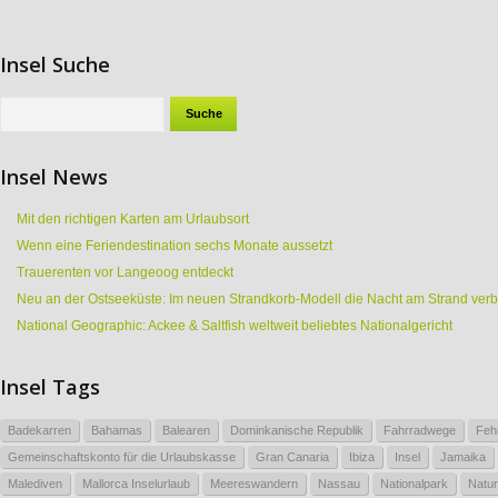
Insel Suche
Insel News
Mit den richtigen Karten am Urlaubsort
Wenn eine Feriendestination sechs Monate aussetzt
Trauerenten vor Langeoog entdeckt
Neu an der Ostseeküste: Im neuen Strandkorb-Modell die Nacht am Strand ver
National Geographic: Ackee & Saltfish weltweit beliebtes Nationalgericht
Insel Tags
Badekarren
Bahamas
Balearen
Dominkanische Republik
Fahrradwege
Feh
Gemeinschaftskonto für die Urlaubskasse
Gran Canaria
Ibiza
Insel
Jamaika
Malediven
Mallorca Inselurlaub
Meereswandern
Nassau
Nationalpark
Natur