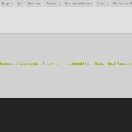
Rügen
Sylt
Tauchen
Thalasso
Unterwasserhöhlen
Urlaub
Urlaubsinsel 
Impressum/Datenschutz
»
Trauminseln
»
Lastminute Insel Urlaub
»
Insel Pauschal