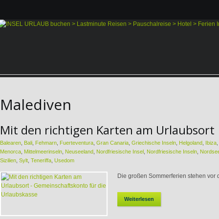
Malediven
Mit den richtigen Karten am Urlaubsort
Balearen
,
Bali
,
Fehmarn
,
Fuerteventura
,
Gran Canaria
,
Griechische Inseln
,
Helgoland
,
Ibiza
Menorca
,
Mittelmeerinseln
,
Neuseeland
,
Nordfriesische Insel
,
Nordfriesische Inseln
,
Nordsee
Sizilien
,
Sylt
,
Teneriffa
,
Usedom
Die großen Sommerferien stehen vor de
Weiterlesen