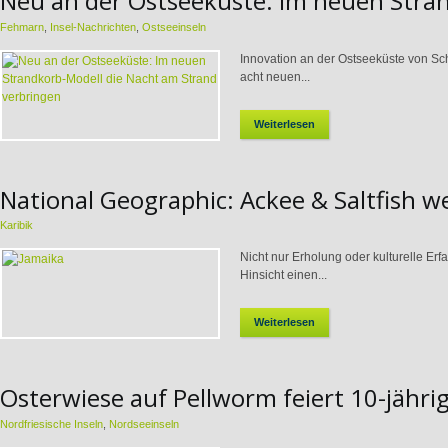
Neu an der Ostseeküste: Im neuen Stra
Fehmarn
,
Insel-Nachrichten
,
Ostseeinseln
Innovation an der Ostseeküste von Sc
acht neuen...
Weiterlesen
National Geographic: Ackee & Saltfish we
Karibik
Nicht nur Erholung oder kulturelle Er
Hinsicht einen...
Weiterlesen
Osterwiese auf Pellworm feiert 10-jähri
Nordfriesische Inseln
,
Nordseeinseln