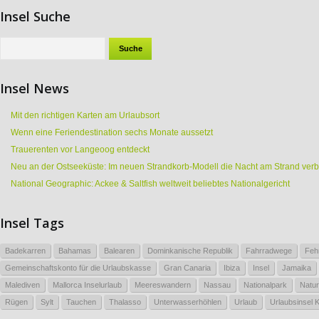
Insel Suche
Insel News
Mit den richtigen Karten am Urlaubsort
Wenn eine Feriendestination sechs Monate aussetzt
Trauerenten vor Langeoog entdeckt
Neu an der Ostseeküste: Im neuen Strandkorb-Modell die Nacht am Strand ver
National Geographic: Ackee & Saltfish weltweit beliebtes Nationalgericht
Insel Tags
Badekarren
Bahamas
Balearen
Dominkanische Republik
Fahrradwege
Feh
Gemeinschaftskonto für die Urlaubskasse
Gran Canaria
Ibiza
Insel
Jamaika
Malediven
Mallorca Inselurlaub
Meereswandern
Nassau
Nationalpark
Natur
Rügen
Sylt
Tauchen
Thalasso
Unterwasserhöhlen
Urlaub
Urlaubsinsel 