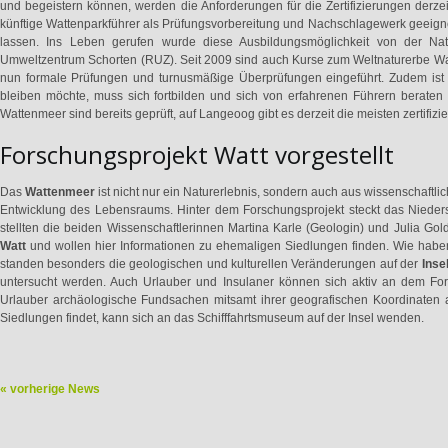
und begeistern können, werden die Anforderungen für die Zertifizierungen derze
künftige Wattenparkführer als Prüfungsvorbereitung und Nachschlagewerk geeignet i
lassen. Ins Leben gerufen wurde diese Ausbildungsmöglichkeit von der Na
Umweltzentrum Schorten (RUZ). Seit 2009 sind auch Kurse zum Weltnaturerbe Wa
nun formale Prüfungen und turnusmäßige Überprüfungen eingeführt. Zudem ist e
bleiben möchte, muss sich fortbilden und sich von erfahrenen Führern beraten 
Wattenmeer sind bereits geprüft, auf Langeoog gibt es derzeit die meisten zertifizie
Forschungsprojekt Watt vorgestellt
Das
Wattenmeer
ist nicht nur ein Naturerlebnis, sondern auch aus wissenschaftli
Entwicklung des Lebensraums. Hinter dem Forschungsprojekt steckt das Niedersä
stellten die beiden Wissenschaftlerinnen Martina Karle (Geologin) und Julia Go
Watt
und wollen hier Informationen zu ehemaligen Siedlungen finden. Wie haben
standen besonders die geologischen und kulturellen Veränderungen auf der
Inse
untersucht werden. Auch Urlauber und Insulaner können sich aktiv an dem For
Urlauber archäologische Fundsachen mitsamt ihrer geografischen Koordinaten 
Siedlungen findet, kann sich an das Schifffahrtsmuseum auf der Insel wenden.
« vorherige News