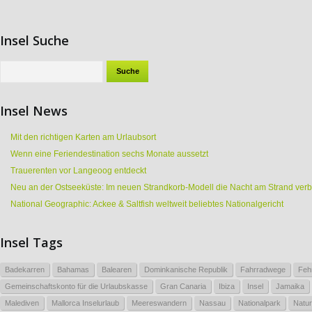
Insel Suche
Insel News
Mit den richtigen Karten am Urlaubsort
Wenn eine Feriendestination sechs Monate aussetzt
Trauerenten vor Langeoog entdeckt
Neu an der Ostseeküste: Im neuen Strandkorb-Modell die Nacht am Strand ver
National Geographic: Ackee & Saltfish weltweit beliebtes Nationalgericht
Insel Tags
Badekarren
Bahamas
Balearen
Dominkanische Republik
Fahrradwege
Feh
Gemeinschaftskonto für die Urlaubskasse
Gran Canaria
Ibiza
Insel
Jamaika
Malediven
Mallorca Inselurlaub
Meereswandern
Nassau
Nationalpark
Natur