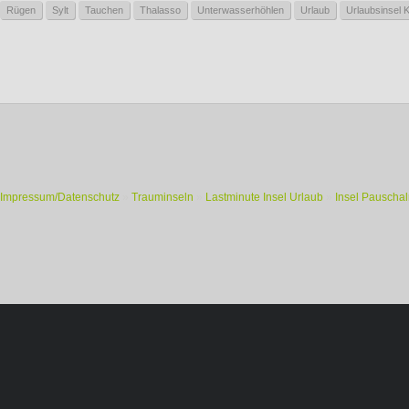
Rügen
Sylt
Tauchen
Thalasso
Unterwasserhöhlen
Urlaub
Urlaubsinsel 
Impressum/Datenschutz
»
Trauminseln
»
Lastminute Insel Urlaub
»
Insel Pauschal