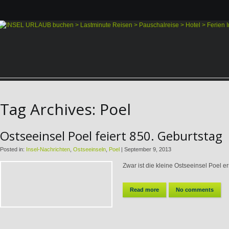
Tag Archives:
Poel
Ostseeinsel Poel feiert 850. Geburtstag
Posted in:
Insel-Nachrichten
,
Ostseeinseln
,
Poel
|
September 9, 2013
Zwar ist die kleine Ostseeinsel Poel ers
Read more
No comments