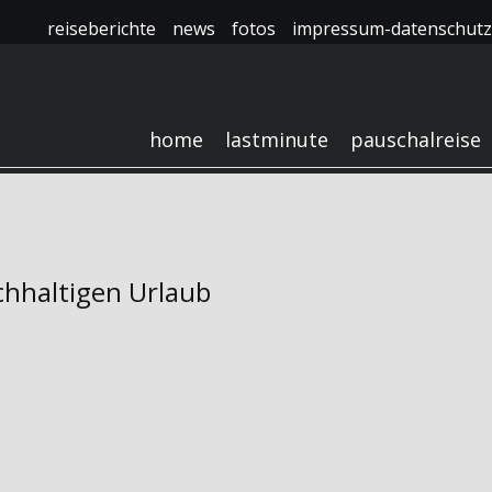
reiseberichte
news
fotos
impressum-datenschutz
home
lastminute
pauschalreise
chhaltigen Urlaub