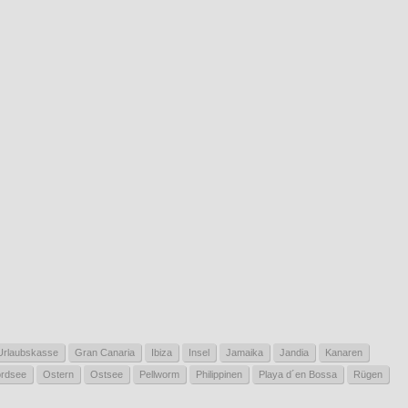
 Urlaubskasse
Gran Canaria
Ibiza
Insel
Jamaika
Jandia
Kanaren
rdsee
Ostern
Ostsee
Pellworm
Philippinen
Playa d´en Bossa
Rügen