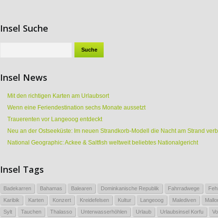
Insel Suche
Insel News
Mit den richtigen Karten am Urlaubsort
Wenn eine Feriendestination sechs Monate aussetzt
Trauerenten vor Langeoog entdeckt
Neu an der Ostseeküste: Im neuen Strandkorb-Modell die Nacht am Strand ver
National Geographic: Ackee & Saltfish weltweit beliebtes Nationalgericht
Insel Tags
Badekarren
Bahamas
Balearen
Dominkanische Republik
Fahrradwege
Feh
Karibik
Karten
Konzert
Kreidefelsen
Kultur
Langeoog
Malediven
Mallo
Sylt
Tauchen
Thalasso
Unterwasserhöhlen
Urlaub
Urlaubsinsel Korfu
Vo