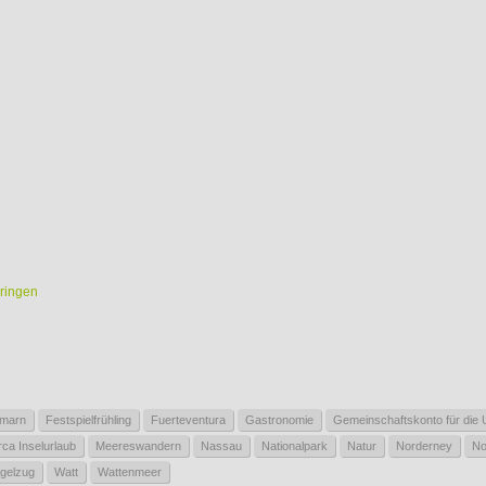
bringen
marn
Festspielfrühling
Fuerteventura
Gastronomie
Gemeinschaftskonto für die
rca Inselurlaub
Meereswandern
Nassau
Nationalpark
Natur
Norderney
No
gelzug
Watt
Wattenmeer