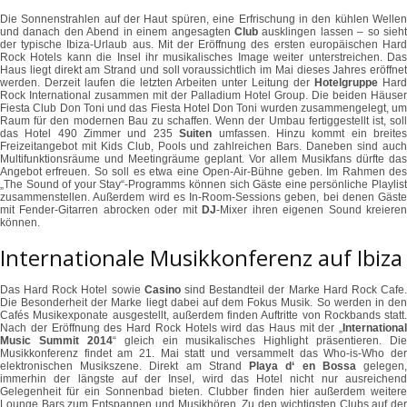
Die Sonnenstrahlen auf der Haut spüren, eine Erfrischung in den kühlen Wellen
und danach den Abend in einem angesagten
Club
ausklingen lassen – so sieh
der typische Ibiza-Urlaub aus. Mit der Eröffnung des ersten europäischen Hard
Rock Hotels kann die Insel ihr musikalisches Image weiter unterstreichen. Das
Haus liegt direkt am Strand und soll voraussichtlich im Mai dieses Jahres eröffnet
werden. Derzeit laufen die letzten Arbeiten unter Leitung der
Hotelgruppe
Har
Rock International zusammen mit der Palladium Hotel Group. Die beiden Häuser
Fiesta Club Don Toni und das Fiesta Hotel Don Toni wurden zusammengelegt, um
Raum für den modernen Bau zu schaffen. Wenn der Umbau fertiggestellt ist, soll
das Hotel 490 Zimmer und 235
Suiten
umfassen. Hinzu kommt ein breite
Freizeitangebot mit Kids Club, Pools und zahlreichen Bars. Daneben sind auch
Multifunktionsräume und Meetingräume geplant. Vor allem Musikfans dürfte das
Angebot erfreuen. So soll es etwa eine Open-Air-Bühne geben. Im Rahmen des
„The Sound of your Stay“-Programms können sich Gäste eine persönliche Playlist
zusammenstellen. Außerdem wird es In-Room-Sessions geben, bei denen Gäste
mit Fender-Gitarren abrocken oder mit
DJ
-Mixer ihren eigenen Sound kreiere
können.
Internationale Musikkonferenz auf Ibiza
Das Hard Rock Hotel sowie
Casino
sind Bestandteil der Marke Hard Rock Cafe
Die Besonderheit der Marke liegt dabei auf dem Fokus Musik. So werden in den
Cafés Musikexponate ausgestellt, außerdem finden Auftritte von Rockbands statt.
Nach der Eröffnung des Hard Rock Hotels wird das Haus mit der „
International
Music Summit 2014
“ gleich ein musikalisches Highlight präsentieren. Die
Musikkonferenz findet am 21. Mai statt und versammelt das Who-is-Who der
elektronischen Musikszene. Direkt am Strand
Playa d‘ en Bossa
gelegen
immerhin der längste auf der Insel, wird das Hotel nicht nur ausreichend
Gelegenheit für ein Sonnenbad bieten. Clubber finden hier außerdem weitere
Lounge Bars zum Entspannen und Musikhören. Zu den wichtigsten Clubs auf der