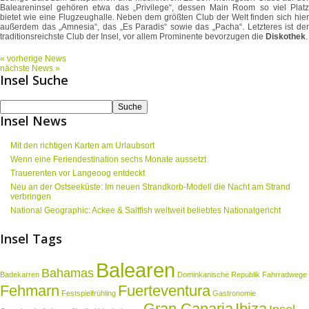
Baleareninsel gehören etwa das „Privilege“, dessen Main Room so viel Platz
bietet wie eine Flugzeughalle. Neben dem größten Club der Welt finden sich hier
außerdem das „Amnesia“, das „Es Paradis“ sowie das „Pacha“. Letzteres ist der
traditionsreichste Club der Insel, vor allem Prominente bevorzugen die
Diskothek
.
« vorherige News
nächste News »
Insel Suche
Insel News
Mit den richtigen Karten am Urlaubsort
Wenn eine Feriendestination sechs Monate aussetzt
Trauerenten vor Langeoog entdeckt
Neu an der Ostseeküste: Im neuen Strandkorb-Modell die Nacht am Strand
verbringen
National Geographic: Ackee & Saltfish weltweit beliebtes Nationalgericht
Insel Tags
Balearen
Bahamas
Badekarren
Dominkanische Republik
Fahrradwege
Fehmarn
Fuerteventura
Festspielfrühling
Gastronomie
Gran Canaria
Ibiza