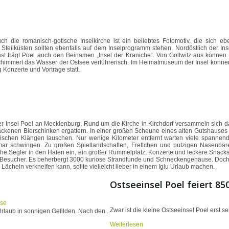
 die romanisch-gotische Inselkirche ist ein beliebtes Fotomotiv, die sich eb
eilküsten sollten ebenfalls auf dem Inselprogramm stehen. Nordöstlich der Insel
t trägt Poel auch den Beinamen „Insel der Kraniche“. Von Gollwitz aus können 
chimmert das Wasser der Ostsee verführerisch. Im Heimatmuseum der Insel können
Konzerte und Vorträge statt.
 Insel Poel an Mecklenburg. Rund um die Kirche in Kirchdorf versammeln sich dan
enen Bierschinken ergattern. In einer großen Scheune eines alten Gutshauses f
chen Klängen lauschen. Nur wenige Kilometer entfernt warten viele spannende
ismar schwingen. Zu großen Spiellandschaften, Frettchen und putzigen Nasenb
he Segler in den Hafen ein, ein großer Rummelplatz, Konzerte und leckere Snacks
Besucher. Es beherbergt 3000 kuriose Strandfunde und Schneckengehäuse. Doch da
ächeln verkneifen kann, sollte vielleicht lieber in einem Iglu Urlaub machen.
Ostseeinsel Poel feiert 85
Zwar ist die kleine Ostseeinsel Poel erst se
rlaub in sonnigen Gefilden. Nach den...
Weiterlesen