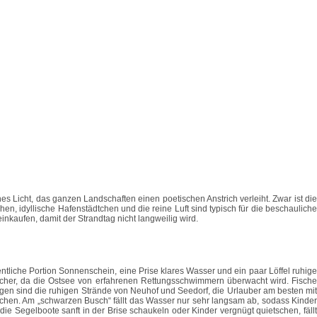
s Licht, das ganzen Landschaften einen poetischen Anstrich verleiht. Zwar ist die
n, idyllische Hafenstädtchen und die reine Luft sind typisch für die beschauliche
nkaufen, damit der Strandtag nicht langweilig wird.
tliche Portion Sonnenschein, eine Prise klares Wasser und ein paar Löffel ruhige
sicher, da die Ostsee von erfahrenen Rettungsschwimmern überwacht wird. Fische
gen sind die ruhigen Strände von Neuhof und Seedorf, die Urlauber am besten mit
uchen. Am „schwarzen Busch“ fällt das Wasser nur sehr langsam ab, sodass Kinder
e Segelboote sanft in der Brise schaukeln oder Kinder vergnügt quietschen, fällt