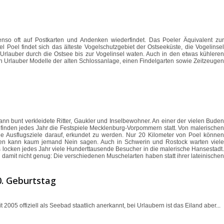
enso oft auf Postkarten und Andenken wiederfindet. Das Poeler Äquivalent zur
 Poel findet sich das älteste Vogelschutzgebiet der Ostseeküste, die Vogelinsel
Urlauber durch die Ostsee bis zur Vogelinsel waten. Auch in den etwas kühleren
 Urlauber Modelle der alten Schlossanlage, einen Findelgarten sowie Zeitzeugen
n bunt verkleidete Ritter, Gaukler und Inselbewohner. An einer der vielen Buden
inden jedes Jahr die Festspiele Mecklenburg-Vorpommern statt. Von malerischen
 Ausflugsziele darauf, erkundet zu werden. Nur 20 Kilometer von Poel können
ären kann kaum jemand Nein sagen. Auch in Schwerin und Rostock warten viele
 locken jedes Jahr viele Hunderttausende Besucher in die malerische Hansestadt.
mit nicht genug: Die verschiedenen Muschelarten haben statt ihrer lateinischen
0. Geburtstag
it 2005 offiziell als Seebad staatlich anerkannt, bei Urlaubern ist das Eiland aber...