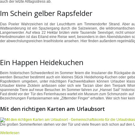
auch der letzte Alltagsstress ab.
Im Schein gelber Rapsfelder
Das Poeler Wahrzeichen ist der Leuchtturm am Timmendorfer Strand. Aber auch
Wattwanderung ist ein Spaziergang durch die Salzwiesen, die wildromantischen St
Langenwerder. Auf etwa 22 Hektar brüten viele Tausende Seevögel, nicht umsons
Herbstmonaten ist das Eiland eine Reise wert, besonders in den Abendstunden s
der abwechslungsreichen Inselhistorie ansehen. Hier finden außerdem regelmäßig 
Ein Happen Heidekuchen
Beim historischen Schwedenfest im Sommer feiern die Insulaner die Rückgabe der
werden Besucher bestimmt auch ein kleines Stück Heidehonig-Kuchen oder geback
Rapsfeldern umgeben, unter mächtigen Fachwerkbalken können Urlauber klassis
Urlauber kleine Zicklein anfassen oder sich wie Tarzan über den Tierpark W
spannende Tiere auf neue Besucher. Im Sommer fahren zur „Hansel Sail“ historisc
Fast direkt vor der Tür des Ferienhauses wartet ein Museum zum Schmunzeln auf 
Bezeichnungen Fantasienamen wie „Zitternder Finger“ erhalten. Wer sich hier kein L
Mit den richtigen Karten am Urlaubsort
Die großen Sommerferien stehen vor der Tür und viele freuen sich schon auf den U
Weiterlesen