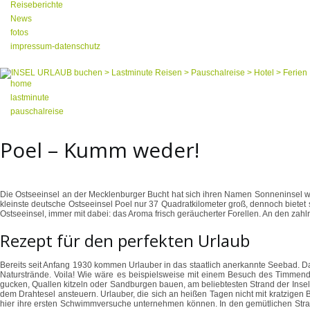
Reiseberichte
News
fotos
impressum-datenschutz
home
lastminute
pauschalreise
Poel – Kumm weder!
Die Ostseeinsel an der Mecklenburger Bucht hat sich ihren Namen Sonneninsel wahrl
kleinste deutsche Ostseeinsel Poel nur 37 Quadratkilometer groß, dennoch bietet 
Ostseeinsel, immer mit dabei: das Aroma frisch geräucherter Forellen. An den zah
Rezept für den perfekten Urlaub
Bereits seit Anfang 1930 kommen Urlauber in das staatlich anerkannte Seebad. Da
Naturstrände. Voila! Wie wäre es beispielsweise mit einem Besuch des Timmendo
gucken, Quallen kitzeln oder Sandburgen bauen, am beliebtesten Strand der Insel
dem Drahtesel ansteuern. Urlauber, die sich an heißen Tagen nicht mit kratzigen
hier ihre ersten Schwimmversuche unternehmen können. In den gemütlichen Strandk