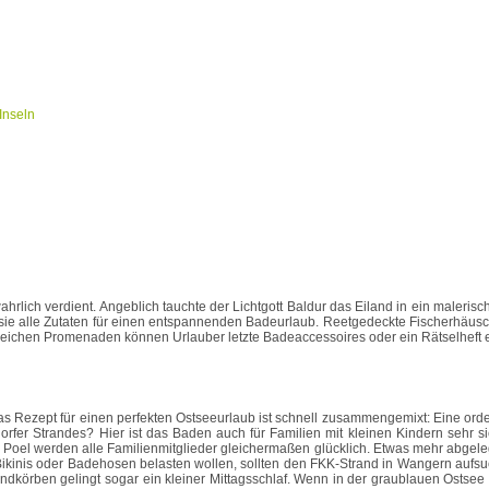
ich verdient. Angeblich tauchte der Lichtgott Baldur das Eiland in ein malerische
sie alle Zutaten für einen entspannenden Badeurlaub. Reetgedeckte Fischerhäusche
lreichen Promenaden können Urlauber letzte Badeaccessoires oder ein Rätselheft ei
s Rezept für einen perfekten Ostseeurlaub ist schnell zusammengemixt: Eine orden
rfer Strandes? Hier ist das Baden auch für Familien mit kleinen Kindern sehr 
 Poel werden alle Familienmitglieder gleichermaßen glücklich. Etwas mehr abgele
 Bikinis oder Badehosen belasten wollen, sollten den FKK-Strand in Wangern aufs
örben gelingt sogar ein kleiner Mittagsschlaf. Wenn in der graublauen Ostsee di