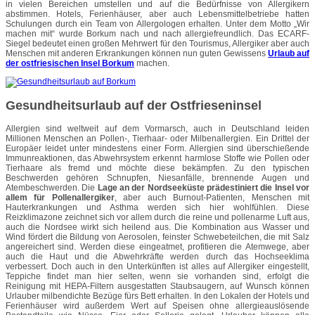
in vielen Bereichen umstellen und auf die Bedürfnisse von Allergikern
abstimmen. Hotels, Ferienhäuser, aber auch Lebensmittelbetriebe hatten
Schulungen durch ein Team von Allergologen erhalten. Unter dem Motto „Wir
machen mit“ wurde Borkum nach und nach allergiefreundlich. Das ECARF-
Siegel bedeutet einen großen Mehrwert für den Tourismus, Allergiker aber auch
Menschen mit anderen Erkrankungen können nun guten Gewissens
Urlaub auf
der ostfriesischen Insel Borkum
machen.
Gesundheitsurlaub auf der Ostfrieseninsel
Allergien sind weltweit auf dem Vormarsch, auch in Deutschland leiden
Millionen Menschen an Pollen-, Tierhaar- oder Milbenallergien. Ein Drittel der
Europäer leidet unter mindestens einer Form. Allergien sind überschießende
Immunreaktionen, das Abwehrsystem erkennt harmlose Stoffe wie Pollen oder
Tierhaare als fremd und möchte diese bekämpfen. Zu den typischen
Beschwerden gehören Schnupfen, Niesanfälle, brennende Augen und
Atembeschwerden. Die
Lage an der Nordseeküste prädestiniert die Insel vor
allem für Pollenallergiker
, aber auch Burnout-Patienten, Menschen mit
Hauterkrankungen und Asthma werden sich hier wohlfühlen. Diese
Reizklimazone zeichnet sich vor allem durch die reine und pollenarme Luft aus,
auch die Nordsee wirkt sich heilend aus. Die Kombination aus Wasser und
Wind fördert die Bildung von Aerosolen, feinster Schwebeteilchen, die mit Salz
angereichert sind. Werden diese eingeatmet, profitieren die Atemwege, aber
auch die Haut und die Abwehrkräfte werden durch das Hochseeklima
verbessert. Doch auch in den Unterkünften ist alles auf Allergiker eingestellt,
Teppiche findet man hier selten, wenn sie vorhanden sind, erfolgt die
Reinigung mit HEPA-Filtern ausgestatten Staubsaugern, auf Wunsch können
Urlauber milbendichte Bezüge fürs Bett erhalten. In den Lokalen der Hotels und
Ferienhäuser wird außerdem Wert auf Speisen ohne allergieauslösende