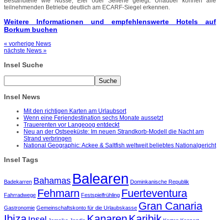
Bestandteile wie Nüsse, Eier oder Sellerie gelegt. Urlauber können alle
teilnehmenden Betriebe deutlich am ECARF-Siegel erkennen.
Weitere Informationen und empfehlenswerte Hotels auf
Borkum buchen
« vorherige News
nächste News »
Insel Suche
Insel News
Mit den richtigen Karten am Urlaubsort
Wenn eine Feriendestination sechs Monate aussetzt
Trauerenten vor Langeoog entdeckt
Neu an der Ostseeküste: Im neuen Strandkorb-Modell die Nacht am
Strand verbringen
National Geographic: Ackee & Saltfish weltweit beliebtes Nationalgericht
Insel Tags
Balearen
Bahamas
Badekarren
Dominkanische Republik
Fehmarn
Fuerteventura
Fahrradwege
Festspielfrühling
Gran Canaria
Gastronomie
Gemeinschaftskonto für die Urlaubskasse
Ibiza
Kanaren
Karibik
Insel