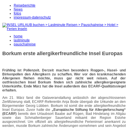
Reiseberichte
News
fotos
impressum-datenschutz
home
lastminute
pauschalreise
Borkum erste allergikerfreundliche Insel Europas
Frühling ist Pollenzeit. Derzeit machen besonders Roggen-, Hasel- und
Birkenpollen den Allergikern zu schaffen. Wer vor den krankmachenden
Allergenen fliehen möchte, muss gar nicht weit reisen. Auf der
ostfriesischen Insel Borkum finden sich zahlreiche allergikergeeignete
Unterkünfte. Ende März hat die Insel außerdem das ECARF-Qualitätssiegel
erhalten.
Am 21. März fand die Galaveranstaltung anlässlich der abgeschlossenen
Zertifizierung statt, ECARF-Referentin Anja Bode übergab die Urkunde an den
Bürgermeister Georg Lübben. Borkum ist somit die erste allergikerfreundliche
Insel Europas. Zuvor hatte die
„Europäische Stiftung für Allergieforschung“
(ECARF)
bereits den Urlaubsort Baabe auf Rügen, Bad Hindelang im Allgäu
sowie das Schmallenberger Sauerland mitsamt der Region Eslohe
ausgezeichnet. Um offiziell als allergiefreundliche Ferieninsel anerkannt zu
werden, musste Borkum zahlreiche Änderungen vornehmen und sein Angebot