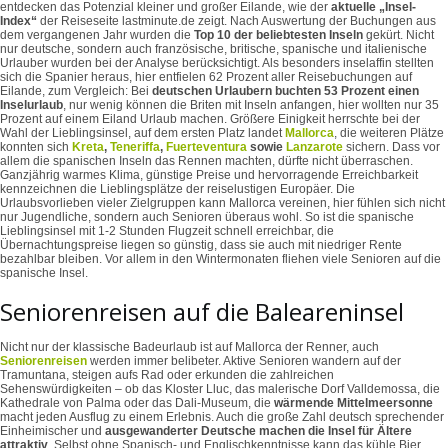
entdecken das Potenzial kleiner und großer Eilande, wie der
aktuelle „Insel-
Index“
der Reiseseite lastminute.de zeigt. Nach Auswertung der Buchungen aus
dem vergangenen Jahr wurden die
Top 10 der beliebtesten Inseln
gekürt. Nicht
nur deutsche, sondern auch französische, britische, spanische und italienische
Urlauber wurden bei der Analyse berücksichtigt. Als besonders inselaffin stellten
sich die Spanier heraus, hier entfielen 62 Prozent aller Reisebuchungen auf
Eilande, zum Vergleich: Bei
deutschen Urlaubern buchten 53 Prozent einen
Inselurlaub
, nur wenig können die Briten mit Inseln anfangen, hier wollten nur 35
Prozent auf einem Eiland Urlaub machen. Größere Einigkeit herrschte bei der
Wahl der Lieblingsinsel, auf dem ersten Platz landet
Mallorca
, die weiteren Plätze
konnten sich
Kreta
,
Teneriffa
,
Fuerteventura
sowie
Lanzarote
sichern. Dass vor
allem die spanischen Inseln das Rennen machten, dürfte nicht überraschen.
Ganzjährig warmes Klima, günstige Preise und hervorragende Erreichbarkeit
kennzeichnen die Lieblingsplätze der reiselustigen Europäer. Die
Urlaubsvorlieben vieler Zielgruppen kann Mallorca vereinen, hier fühlen sich nicht
nur Jugendliche, sondern auch Senioren überaus wohl. So ist die spanische
Lieblingsinsel mit 1-2 Stunden Flugzeit schnell erreichbar, die
Übernachtungspreise liegen so günstig, dass sie auch mit niedriger Rente
bezahlbar bleiben. Vor allem in den Wintermonaten fliehen viele Senioren auf die
spanische Insel.
Seniorenreisen auf die Baleareninsel
Nicht nur der klassische Badeurlaub ist auf Mallorca der Renner, auch
Seniorenreisen
werden immer belibeter. Aktive Senioren wandern auf der
Tramuntana, steigen aufs Rad oder erkunden die zahlreichen
Sehenswürdigkeiten – ob das Kloster Lluc, das malerische Dorf Valldemossa, die
Kathedrale von Palma oder das Dali-Museum, die
wärmende Mittelmeersonne
macht jeden Ausflug zu einem Erlebnis. Auch die große Zahl deutsch sprechender
Einheimischer und
ausgewanderter Deutsche machen die Insel für Ältere
attraktiv
. Selbst ohne Spanisch- und Englischkenntnisse kann das kühle Bier