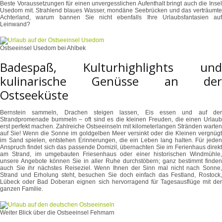
Beste Voraussetzungen für einen unvergesslichen Aufenthalt bringt auch die Insel
Usedom mit. Strahlend blaues Wasser, mondäne Seebrücken und das verträumte
Achterland, warum bannen Sie nicht ebenfalls Ihre Urlaubsfantasien auf
Leinwand?
Ostseeinsel Usedom bei Ahlbek
Badespaß, Kulturhighlights und
kulinarische Genüsse an der
Ostseeküste
Bernstein sammeln, Drachen steigen lassen, Eis essen und auf der
Strandpromenade bummeln – oft sind es die kleinen Freuden, die einen Urlaub
erst perfekt machen. Zahlreiche Ostseeinseln mit kilometerlangen Stränden warten
auf Sie! Wenn die Sonne im goldgelben Meer versinkt oder die Kleinen vergnügt
im Sand spielen, entstehen Erinnerungen, die ein Leben lang halten. Für jeden
Anspruch findet sich das passende Domizil, übernachten Sie im Ferienhaus direkt
am Strand, im umgebauten Friesenhaus oder einer historischen Windmühle,
unsere Angebote können Sie in aller Ruhe durchstöbern; ganz bestimmt finden
auch Sie ihr nächstes Reiseziel. Wenn Ihnen der Sinn mal nicht nach Sonne,
Strand und Erholung steht, besuchen Sie doch einfach das Festland, Rostock,
Lübeck oder Bad Doberan eignen sich hervorragend für Tagesausflüge mit der
ganzen Familie.
Weiter Blick über die Ostseeinsel Fehmarn