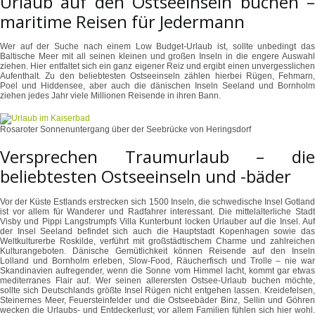
Urlaub auf den Ostseeinseln buchen –
maritime Reisen für Jedermann
Wer auf der Suche nach einem Low Budget-Urlaub ist, sollte unbedingt das
Baltische Meer mit all seinen kleinen und großen Inseln in die engere Auswahl
ziehen. Hier entfaltet sich ein ganz eigener Reiz und ergibt einen unvergesslichen
Aufenthalt. Zu den beliebtesten Ostseeinseln zählen hierbei Rügen, Fehmarn,
Poel und Hiddensee, aber auch die dänischen Inseln Seeland und Bornholm
ziehen jedes Jahr viele Millionen Reisende in ihren Bann.
Rosaroter Sonnenuntergang über der Seebrücke von Heringsdorf
Versprechen Traumurlaub – die
beliebtesten Ostseeinseln und -bäder
Vor der Küste Estlands erstrecken sich 1500 Inseln, die schwedische Insel Gotland
ist vor allem für Wanderer und Radfahrer interessant. Die mittelalterliche Stadt
Visby und Pippi Langstrumpfs Villa Kunterbunt locken Urlauber auf die Insel. Auf
der Insel Seeland befindet sich auch die Hauptstadt Kopenhagen sowie das
Weltkulturerbe Roskilde, verführt mit großstädtischem Charme und zahlreichen
Kulturangeboten. Dänische Gemütlichkeit können Reisende auf den Inseln
Lolland und Bornholm erleben, Slow-Food, Räucherfisch und Trolle – nie war
Skandinavien aufregender, wenn die Sonne vom Himmel lacht, kommt gar etwas
mediterranes Flair auf. Wer seinen allerersten Ostsee-Urlaub buchen möchte,
sollte sich Deutschlands größte Insel Rügen nicht entgehen lassen. Kreidefelsen,
Steinernes Meer, Feuersteinfelder und die Ostseebäder Binz, Sellin und Göhren
wecken die Urlaubs- und Entdeckerlust; vor allem Familien fühlen sich hier wohl.